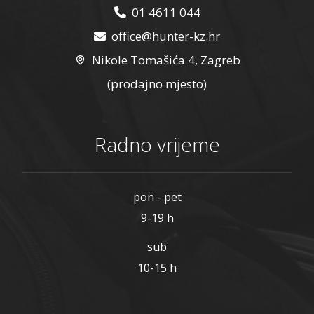
01 4611 044
office@hunter-kz.hr
Nikole Tomašića 4, Zagreb
(prodajno mjesto)
Radno vrijeme
pon - pet
9-19 h
sub
10-15 h