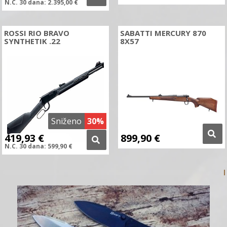
N.C.
30 dana:
2.395,00
€
ROSSI RIO BRAVO
SABATTI MERCURY 870
SYNTHETIK .22
8X57
Sniženo
30%
419,93
€
899,90
€
N.C.
30 dana:
599,90
€