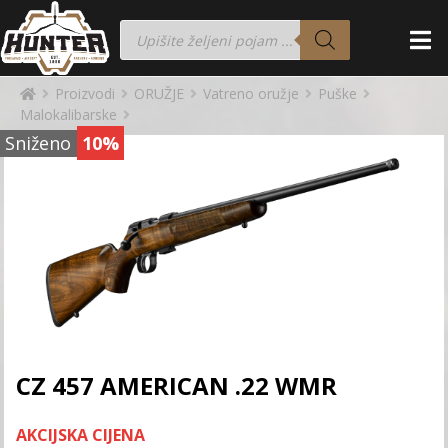
Proizvodi
ORUŽJE
Vatreno oružje
Puške
Malokalibarske
Sniženo
10%
CZ 457 AMERICAN .22 WMR
AKCIJSKA CIJENA