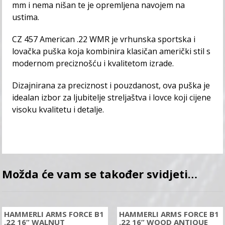
mm i nema nišan te je opremljena navojem na
ustima.
CZ 457 American .22 WMR je vrhunska sportska i
lovačka puška koja kombinira klasičan američki stil s
modernom preciznošću i kvalitetom izrade.
Dizajnirana za preciznost i pouzdanost, ova puška je
idealan izbor za ljubitelje streljaštva i lovce koji cijene
visoku kvalitetu i detalje.
Možda će vam se također svidjeti…
HAMMERLI ARMS FORCE B1
HAMMERLI ARMS FORCE B1
.22 16” WALNUT
.22 16” WOOD ANTIQUE