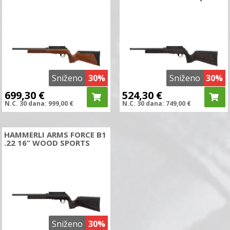
Sniženo
30%
Sniženo
30%
699,30
€
524,30
€
N.C.
30 dana:
999,00
€
N.C.
30 dana:
749,00
€
HAMMERLI ARMS FORCE B1
.22 16” WOOD SPORTS
Sniženo
30%