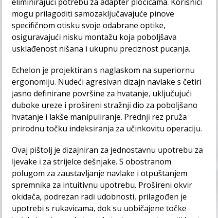
eliminirajući potrebu za adapter pločicama. Korisnici
mogu prilagoditi samozaključavajuće pinove
specifičnom otisku svoje odabrane optike,
osiguravajući nisku montažu koja poboljšava
usklađenost nišana i ukupnu preciznost pucanja.
Echelon je projektiran s naglaskom na superiornu
ergonomiju. Nudeći agresivan dizajn navlake s četiri
jasno definirane površine za hvatanje, uključujući
duboke ureze i prošireni stražnji dio za poboljšano
hvatanje i lakše manipuliranje. Prednji rez pruža
prirodnu točku indeksiranja za učinkovitu operaciju.
Ovaj pištolj je dizajniran za jednostavnu upotrebu za
ljevake i za strijelce dešnjake. S obostranom
polugom za zaustavljanje navlake i otpuštanjem
spremnika za intuitivnu upotrebu. Prošireni okvir
okidača, podrezan radi udobnosti, prilagođen je
upotrebi s rukavicama, dok su uobičajene točke