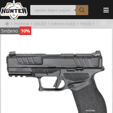
Proizvodi
ORUŽJE
Vatreno oružje
Pištolji
Sniženo
10%