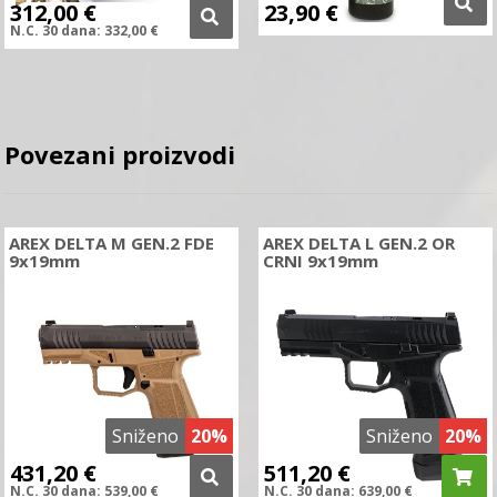
312,00
€
23,90
€
N.C.
30 dana:
332,00
€
Povezani proizvodi
AREX DELTA M GEN.2 FDE
AREX DELTA L GEN.2 OR
9x19mm
CRNI 9x19mm
Sniženo
20%
Sniženo
20%
431,20
€
511,20
€
N.C.
30 dana:
539,00
€
N.C.
30 dana:
639,00
€