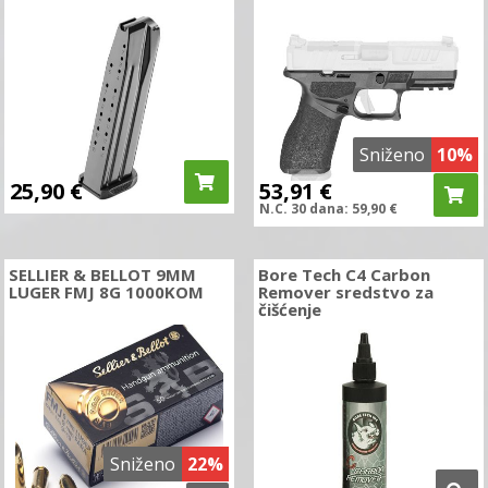
Sniženo
10%
25,90
€
53,91
€
N.C.
30 dana:
59,90
€
SELLIER & BELLOT 9MM
Bore Tech C4 Carbon
LUGER FMJ 8G 1000KOM
Remover sredstvo za
čišćenje
Sniženo
22%