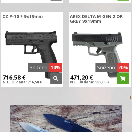
CZ P-10 F 9x19mm
AREX DELTA M GEN.2 OR
GREY 9x19mm
Sniženo
10%
Sniženo
20%
716,58
€
471,20
€
N.C.
30 dana:
716,58
€
N.C.
30 dana:
589,00
€