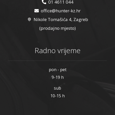
01 4611 044
office@hunter-kz.hr
Nikole Tomašića 4, Zagreb
(prodajno mjesto)
Radno vrijeme
pon - pet
9-19 h
sub
10-15 h