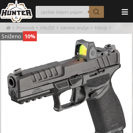
Proizvodi
ORUŽJE
Vatreno oružje
Pištolji
Sniženo
10%