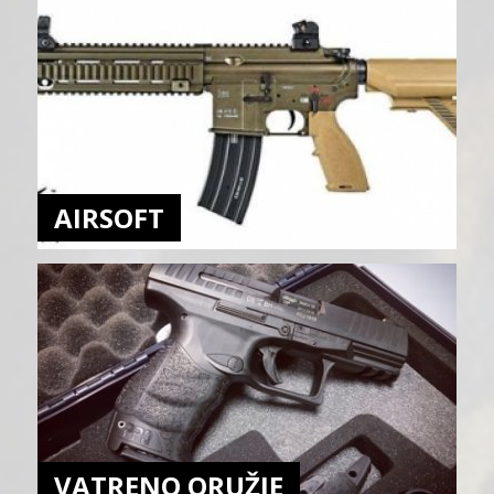
AIRSOFT
VATRENO ORUŽJE