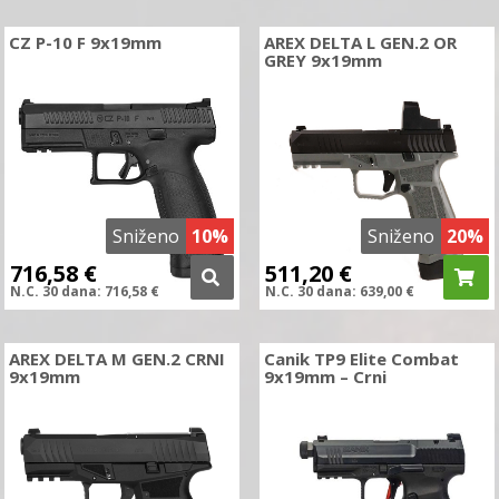
CZ P-10 F 9x19mm
AREX DELTA L GEN.2 OR
GREY 9x19mm
Sniženo
10%
Sniženo
20%
716,58
€
511,20
€
N.C.
30 dana:
716,58
€
N.C.
30 dana:
639,00
€
AREX DELTA M GEN.2 CRNI
Canik TP9 Elite Combat
9x19mm
9x19mm – Crni