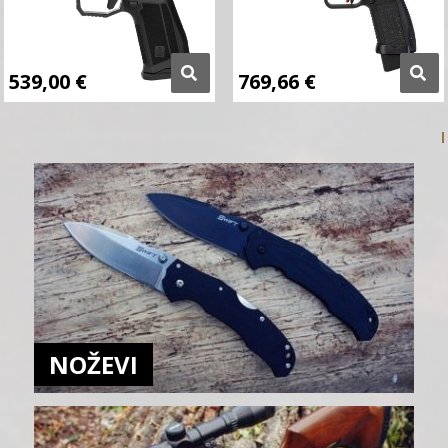
539,00
€
769,66
€
NOŽEVI