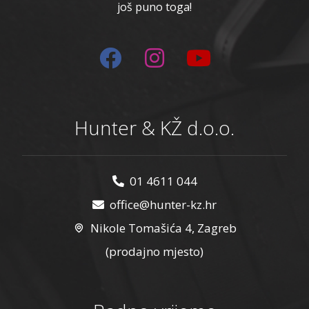
još puno toga!
Hunter & KŽ d.o.o.
01 4611 044
office@hunter-kz.hr
Nikole Tomašića 4, Zagreb
(prodajno mjesto)