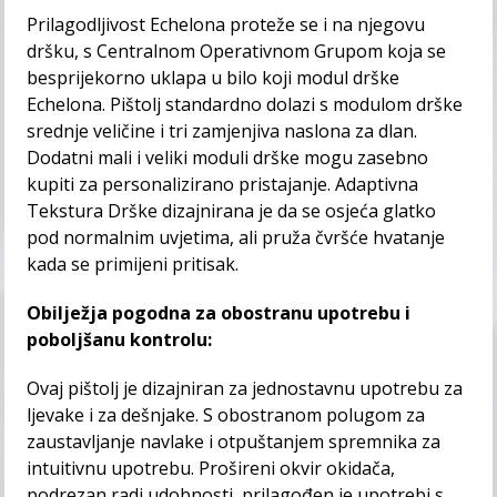
Prilagodljivost Echelona proteže se i na njegovu
dršku, s Centralnom Operativnom Grupom koja se
besprijekorno uklapa u bilo koji modul drške
Echelona. Pištolj standardno dolazi s modulom drške
srednje veličine i tri zamjenjiva naslona za dlan.
Dodatni mali i veliki moduli drške mogu zasebno
kupiti za personalizirano pristajanje. Adaptivna
Tekstura Drške dizajnirana je da se osjeća glatko
pod normalnim uvjetima, ali pruža čvršće hvatanje
kada se primijeni pritisak.
Obilježja pogodna za obostranu upotrebu i
poboljšanu kontrolu:
Ovaj pištolj je dizajniran za jednostavnu upotrebu za
ljevake i za dešnjake. S obostranom polugom za
zaustavljanje navlake i otpuštanjem spremnika za
intuitivnu upotrebu. Prošireni okvir okidača,
podrezan radi udobnosti, prilagođen je upotrebi s