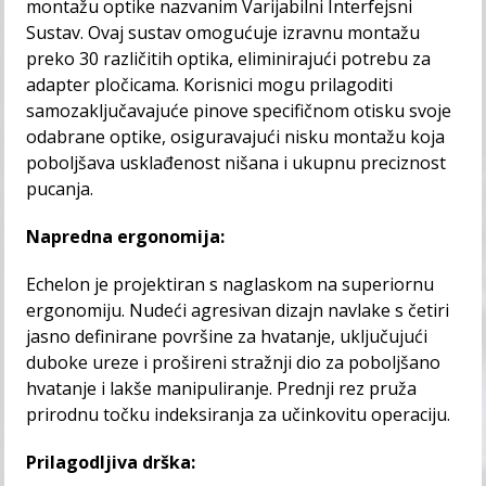
montažu optike nazvanim Varijabilni Interfejsni
Sustav. Ovaj sustav omogućuje izravnu montažu
preko 30 različitih optika, eliminirajući potrebu za
adapter pločicama. Korisnici mogu prilagoditi
samozaključavajuće pinove specifičnom otisku svoje
odabrane optike, osiguravajući nisku montažu koja
poboljšava usklađenost nišana i ukupnu preciznost
pucanja.
Napredna ergonomija:
Echelon je projektiran s naglaskom na superiornu
ergonomiju. Nudeći agresivan dizajn navlake s četiri
jasno definirane površine za hvatanje, uključujući
duboke ureze i prošireni stražnji dio za poboljšano
hvatanje i lakše manipuliranje. Prednji rez pruža
prirodnu točku indeksiranja za učinkovitu operaciju.
Prilagodljiva drška: