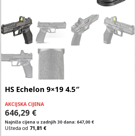
HS Echelon 9×19 4.5″
AKCIJSKA CIJENA
646,29
€
Najniža cijena u zadnjih 30 dana:
647,00
€
Ušteda od
71,81 €