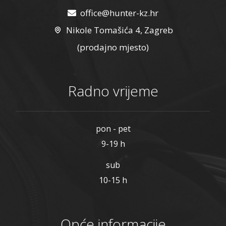
office@hunter-kz.hr
Nikole Tomašića 4, Zagreb
(prodajno mjesto)
Radno vrijeme
pon - pet
9-19 h
sub
10-15 h
Opće informacije