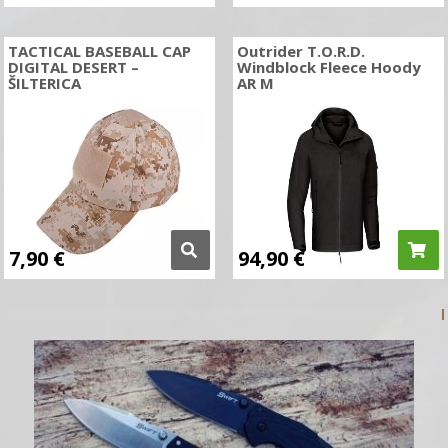
TACTICAL BASEBALL CAP
Outrider T.O.R.D.
DIGITAL DESERT –
Windblock Fleece Hoody
ŠILTERICA
AR M
7,90
€
94,90
€