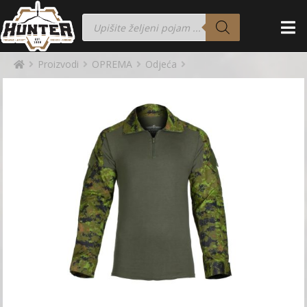
Proizvodi
OPREMA
Odjeća