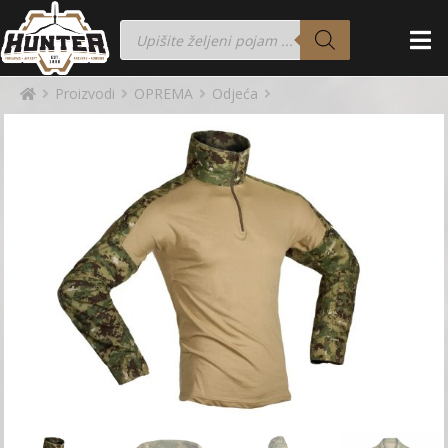
Proizvodi
OPREMA
Odjeća