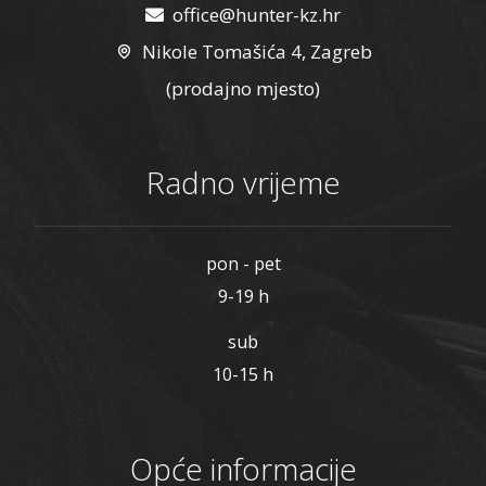
office@hunter-kz.hr
Nikole Tomašića 4, Zagreb
(prodajno mjesto)
Radno vrijeme
pon - pet
9-19 h
sub
10-15 h
Opće informacije