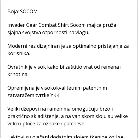
Boja: SOCOM
Invader Gear Combat Shirt Socom majica pruža
sjajna svojstva otpornosti na vlagu.
Moderni rez dizajniran je za optimalno pristajanje za
korisnika.
Ovratnik je visok kako bi zaštitio vrat od remena i
krhotina.
Opremljena je visokokvalitetnim patentnim
zatvaračem tvrtke YKK.
Veliki džepovi na ramenima omogućuju brzo i
praktično skladištenje, a na vanjskom sloju su velike
velcro ploče za oznake i patcheve.
Laktovi su ojačani dodatnim slojem tkanine koji se