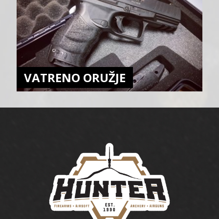
VATRENO ORUŽJE