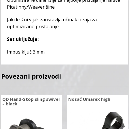
Optimizirane dimenzije za najbolje pristajanje na sve
Picatinny/Weaver šine
Jaki križni vijak zaustavlja učinak trzaja za
optimizirano pristajanje
Set uključuje:
Imbus ključ 3 mm
Povezani proizvodi
QD Hand-Stop sling swivel
Nosač Umarex high
– black