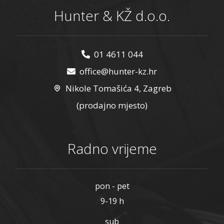
Hunter & KŽ d.o.o.
01 4611 044
office@hunter-kz.hr
Nikole Tomašića 4, Zagreb
(prodajno mjesto)
Radno vrijeme
pon - pet
9-19 h
sub