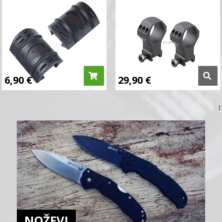
6,90
€
29,90
€
NOŽEVI