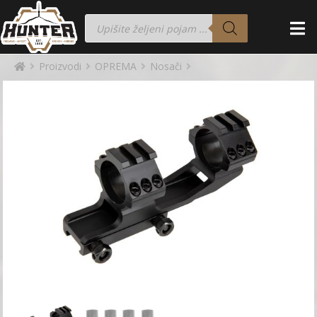
Proizvodi
OPREMA
Nosači