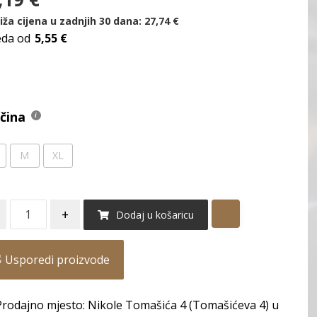
iža cijena u zadnjih 30 dana:
27,74
€
eda od
5,55 €
ičina
M
XL
+
Dodaj u košaricu
Usporedi proizvode
Prodajno mjesto: Nikole Tomašića 4 (Tomašićeva 4) u