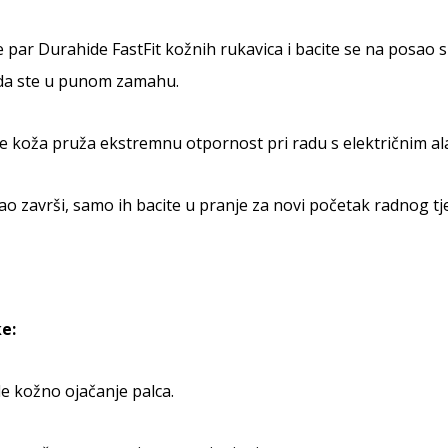
 par Durahide FastFit kožnih rukavica i bacite se na posao 
da ste u punom zamahu.
 koža pruža ekstremnu otpornost pri radu s električnim alat
o završi, samo ih bacite u pranje za novi početak radnog tj
e:
e kožno ojačanje palca.