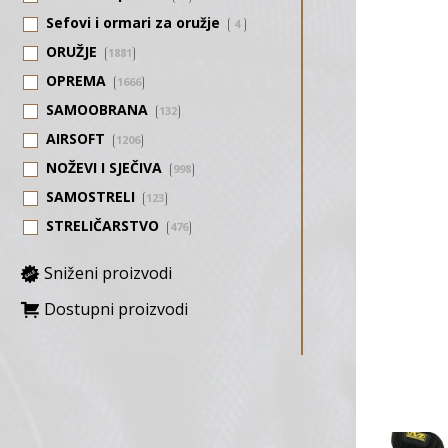
Sefovi i ormari za oružje
4
ORUŽJE
1881
OPREMA
1666
SAMOOBRANA
132
AIRSOFT
1206
NOŽEVI I SJEČIVA
998
SAMOSTRELI
123
STRELIČARSTVO
476
Sniženi proizvodi
Dostupni proizvodi