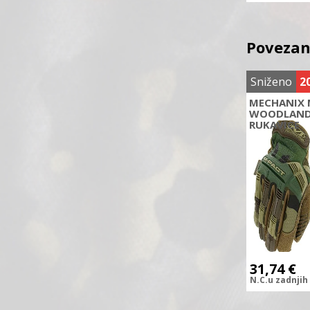
Povezan
Sniženo
2
MECHANIX 
WOODLAND
RUKAVICE
31,74
€
N.C.
u zadnjih