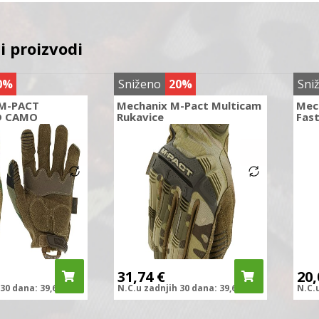
i proizvodi
0%
Sniženo
20%
Sni
M-PACT
Mechanix M-Pact Multicam
Mec
 CAMO
Rukavice
Fast
31,74
€
20
30 dana:
39,68
€
N.C.
u zadnjih
30 dana:
39,68
€
N.C.