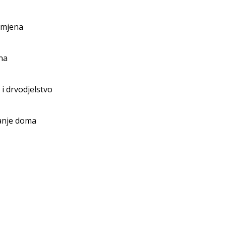
amjena
na
a i drvodjelstvo
anje doma