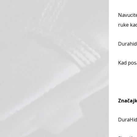
Navucite
ruke ka
Durahide
Kad posa
Značajk
DuraHid