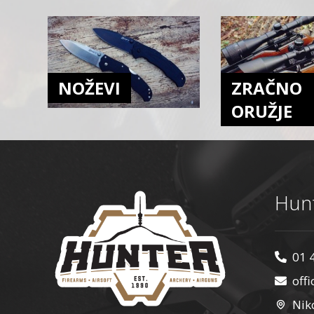
NOŽEVI
ZRAČNO
ORUŽJE
Hunt
01 
off
Nik