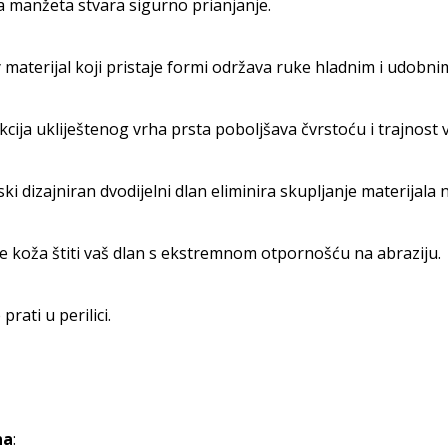
a manžeta stvara sigurno prianjanje.
materijal koji pristaje formi održava ruke hladnim i udobni
cija ukliještenog vrha prsta poboljšava čvrstoću i trajnost 
i dizajniran dvodijelni dlan eliminira skupljanje materijala 
 koža štiti vaš dlan s ekstremnom otpornošću na abraziju.
prati u perilici.
na
: