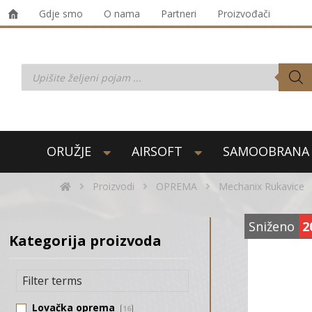
Gdje smo
O nama
Partneri
Proizvođači
ORUŽJE
AIRSOFT
SAMOOBRANA
Proizvodi
OPREMA
Mechanix Rukavice
Sniženo
2
Kategorija proizvoda
Lovačka oprema
16