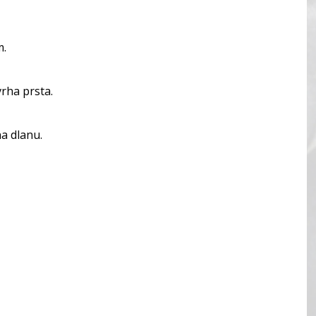
m.
vrha prsta.
na dlanu.