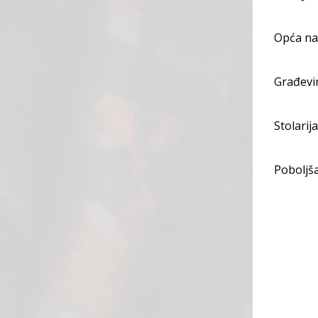
Opća n
Građevi
Stolarij
Poboljš