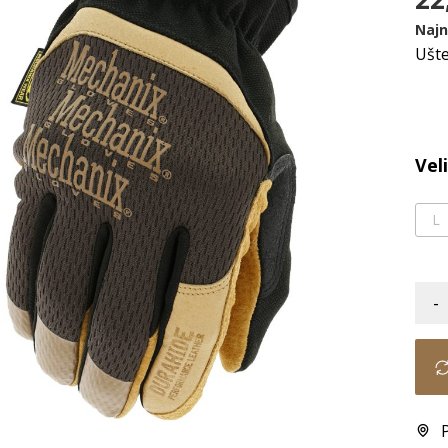
Najn
Ušt
Vel
L
-