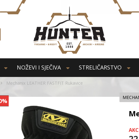
NOŽEVI I SJEČIVA
STRELIČARSTVO
Mechanix LEATHER FASTFIT Rukavice
MECHAN
0%
Me
AKC
22