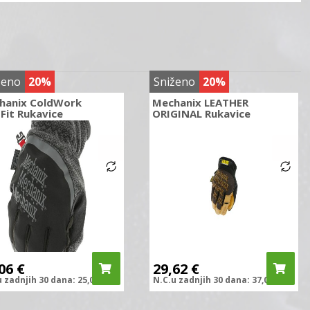
ženo
20%
Sniženo
20%
hanix ColdWork
Mechanix LEATHER
Fit Rukavice
ORIGINAL Rukavice
,06
€
29,62
€
u zadnjih
30 dana:
25,08
€
N.C.
u zadnjih
30 dana:
37,03
€