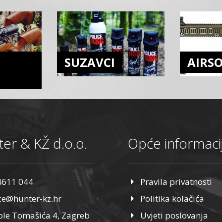
SUZAVCI
AIRS
er & KŽ d.o.o.
Opće informaci
4611 044
Pravila privatnosti
ice@hunter-kz.hr
Politika kolačića
ole Tomašića 4, Zagreb
Uvjeti poslovanja