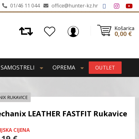
01/46 11 044
office@hunter-kz.hr
Košarica
0,00
€
SAMOSTRELI
OPREMA
OUTLET
IX RUKAVICE
chanix LEATHER FASTFIT Rukavice
IJSKA CIJENA
,19
€