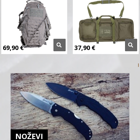
69,90
€
37,90
€
NOŽEVI