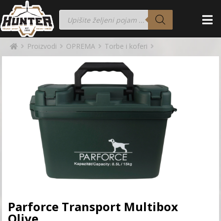
Proizvodi
OPREMA
Torbe i koferi
Parforce Transport Multibox
Olive