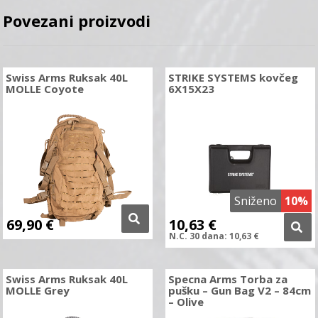
Povezani proizvodi
Swiss Arms Ruksak 40L
STRIKE SYSTEMS kovčeg
MOLLE Coyote
6X15X23
Sniženo
10%
69,90
€
10,63
€
N.C.
30 dana:
10,63
€
Swiss Arms Ruksak 40L
Specna Arms Torba za
MOLLE Grey
pušku – Gun Bag V2 – 84cm
– Olive