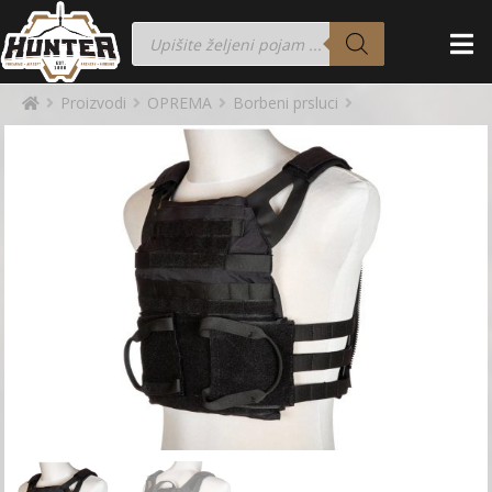
Proizvodi
OPREMA
Borbeni prsluci