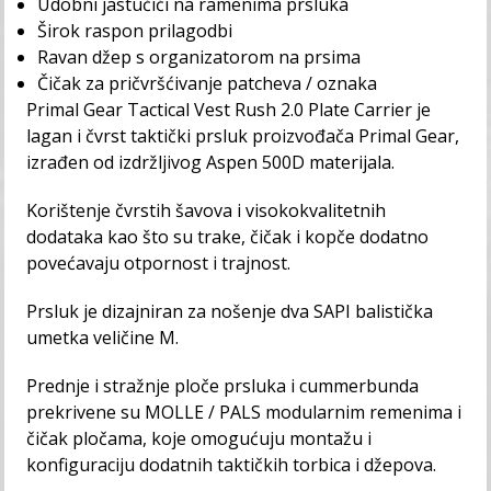
Udobni jastučići na ramenima prsluka
Širok raspon prilagodbi
Ravan džep s organizatorom na prsima
Čičak za pričvršćivanje patcheva / oznaka
Primal Gear Tactical Vest Rush 2.0 Plate Carrier je
lagan i čvrst taktički prsluk proizvođača Primal Gear,
izrađen od izdržljivog Aspen 500D materijala.
Korištenje čvrstih šavova i visokokvalitetnih
dodataka kao što su trake, čičak i kopče dodatno
povećavaju otpornost i trajnost.
Prsluk je dizajniran za nošenje dva SAPI balistička
umetka veličine M.
Prednje i stražnje ploče prsluka i cummerbunda
prekrivene su MOLLE / PALS modularnim remenima i
čičak pločama, koje omogućuju montažu i
konfiguraciju dodatnih taktičkih torbica i džepova.