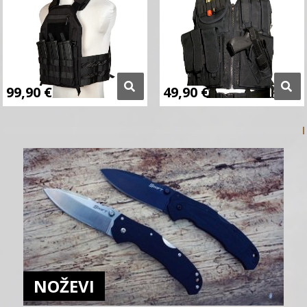
99,90
€
49,90
€
NOŽEVI