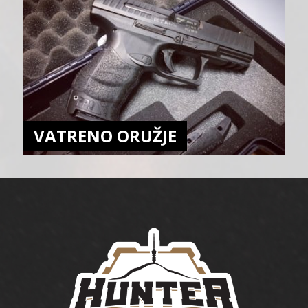
VATRENO ORUŽJE