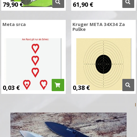
79,90
€
61,90
€
Meta srca
Kruger META 34X34 Za
Puške
0,03
€
0,38
€