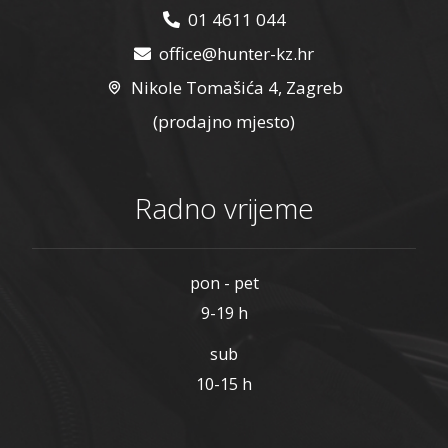
01 4611 044
office@hunter-kz.hr
Nikole Tomašića 4, Zagreb
(prodajno mjesto)
Radno vrijeme
pon - pet
9-19 h
sub
10-15 h