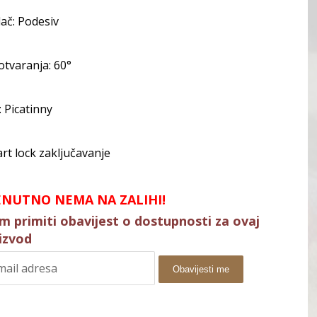
ač: Podesiv
otvaranja: 60°
: Picatinny
rt lock zaključavanje
ENUTNO NEMA NA ZALIHI!
im primiti obavijest o dostupnosti za ovaj
izvod
Obavijesti me