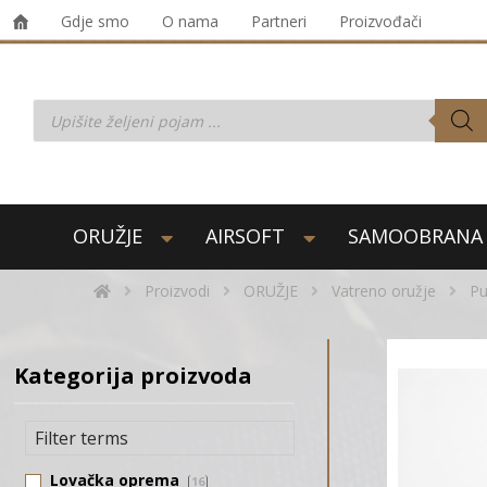
Gdje smo
O nama
Partneri
Proizvođači
ORUŽJE
AIRSOFT
SAMOOBRANA
Proizvodi
ORUŽJE
Vatreno oružje
Pu
Kategorija proizvoda
Lovačka oprema
16