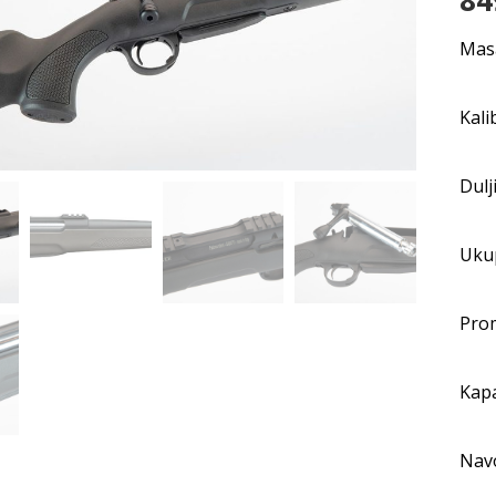
84
Masa
Kali
Dulj
Uku
Prom
Kapa
Navo