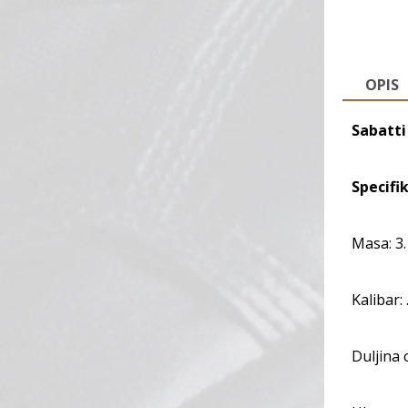
OPIS
Sabatti
Specifik
Masa: 3.
Kalibar:
Duljina 