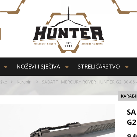
NOŽEVI I SJEČIVA
STRELIČARSTVO
ške
Karabini
SABATTI MERCURY ROVER HUNTER G2 .30-06 
KARABI
SA
G2