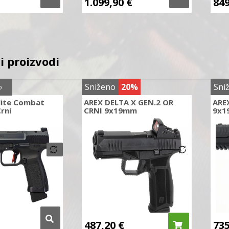
1.099,90
€
84
i proizvodi
Sniženo
20%
Sni
o
lite Combat
AREX DELTA X GEN.2 OR
ARE
rni
CRNI 9x19mm
9x1
487,20
€
73