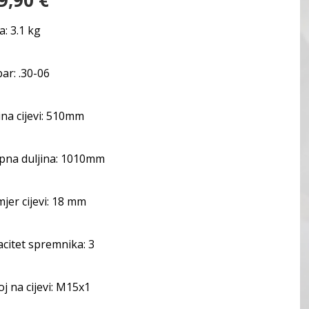
9,90
€
: 3.1 kg
bar: .30-06
ina cijevi: 510mm
pna duljina: 1010mm
jer cijevi: 18 mm
citet spremnika: 3
j na cijevi: M15x1