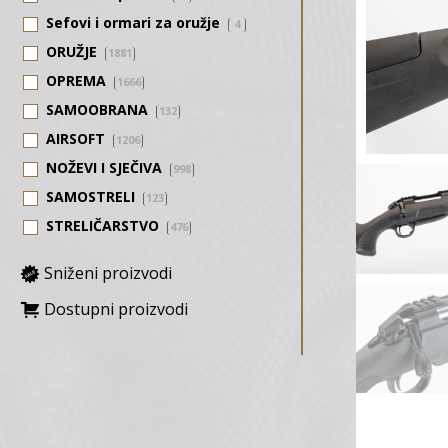
Sefovi i ormari za oružje
4
ORUŽJE
1881
OPREMA
1666
SAMOOBRANA
132
AIRSOFT
1206
NOŽEVI I SJEČIVA
998
SAMOSTRELI
123
STRELIČARSTVO
476
Sniženi proizvodi
Dostupni proizvodi