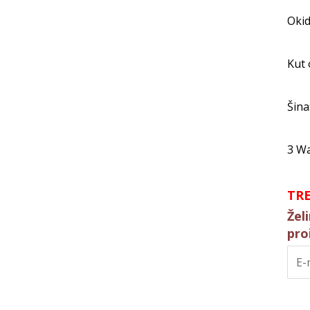
Okid
Kut 
Šina
3 Wa
TR
Žel
pro