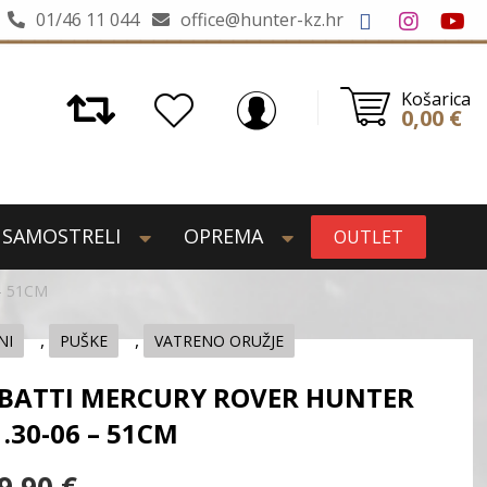
01/46 11 044
office@hunter-kz.hr
Košarica
0,00
€
SAMOSTRELI
OPREMA
OUTLET
- 51CM
,
,
NI
PUŠKE
VATRENO ORUŽJE
BATTI MERCURY ROVER HUNTER
 .30-06 – 51CM