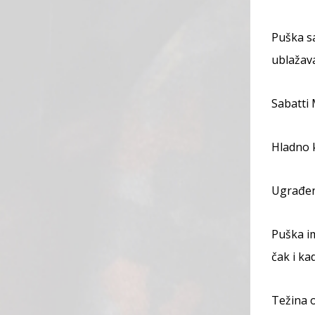
Puška s
ublažava
Sabatti 
Hladno 
Ugrađena
Puška im
čak i kad
Težina o