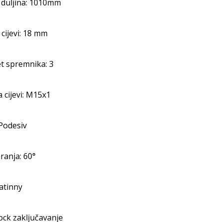
duljina: 1010mm
cijevi: 18 mm
t spremnika: 3
 cijevi: M15x1
Podesiv
ranja: 60°
catinny
ock zaključavanje