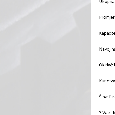
Ukupna 
Promjer 
Kapacite
Navoj na
Okidač: 
Kut otva
Šina: Pi
3 Wart l