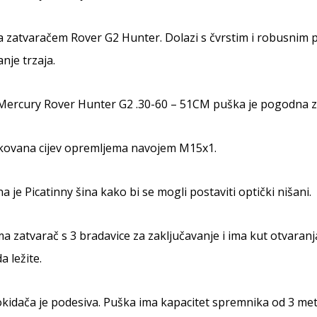
a zatvaračem Rover G2 Hunter. Dolazi s čvrstim i robusn
nje trzaja.
Mercury Rover Hunter G2 .30-60 – 51CM puška je pogodna za 
kovana cijev opremljema navojem M15x1.
 je Picatinny šina kako bi se mogli postaviti optički nišani.
a zatvarač s 3 bradavice za zaključavanje i ima kut otvaran
a ležite.
kidača je podesiva. Puška ima kapacitet spremnika od 3 met