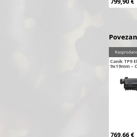
799,90
€
Povezan
Rasprodan
Canik TP9 E
9x19mm – C
769,66
€