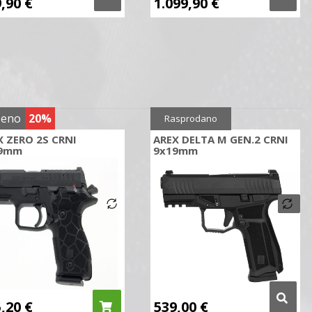
9,90
€
1.099,90
€
ženo
20%
Rasprodano
X ZERO 2S CRNI
AREX DELTA M GEN.2 CRNI
9mm
9x19mm
5,20
€
539,00
€