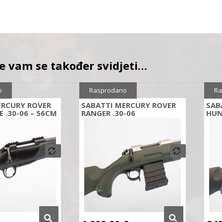
e vam se također svidjeti…
o
Rasprodano
Ra
ERCURY ROVER
SABATTI MERCURY ROVER
SAB
 .30-06 – 56CM
RANGER .30-06
HUN