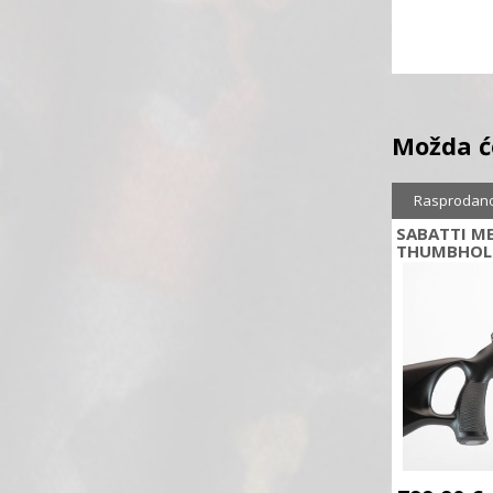
Možda ć
Rasprodan
SABATTI M
THUMBHOLE