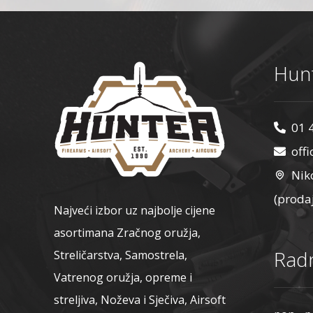
Hunt
01 
off
Nik
(proda
Najveći izbor uz najbolje cijene
asortimana Zračnog oružja,
Radn
Streličarstva, Samostrela,
Vatrenog oružja, opreme i
streljiva, Noževa i Sječiva, Airsoft