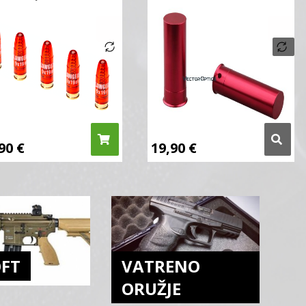
,90
€
19,90
€
OFT
VATRENO
ORUŽJE