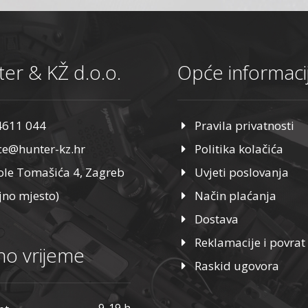
er & KŽ d.o.o.
Opće informaci
4611 044
Pravila privatnosti
ice@hunter-kz.hr
Politika kolačića
ole Tomašića 4, Zagreb
Uvjeti poslovanja
jno mjesto)
Način plaćanja
Dostava
Reklamacije i povrat
o vrijeme
Raskid ugovora