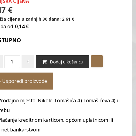
IJSKA CIJENA
47
€
iža cijena u zadnjih 30 dana:
2,61
€
eda od
0,14 €
STUPNO
+
Dodaj u košaricu
Usporedi proizvode
Prodajno mjesto: Nikole Tomašića 4 (Tomašićeva 4) u
rebu
Plaćanje kreditnom karticom, općom uplatnicom ili
rnet bankarstvom