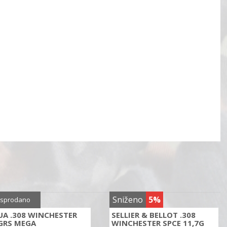
ženo
5%
Sniženo
5%
sprodano
UA .308 WINCHESTER
SELLIER & BELLOT .308
GRS MEGA
WINCHESTER SPCE 11,7G