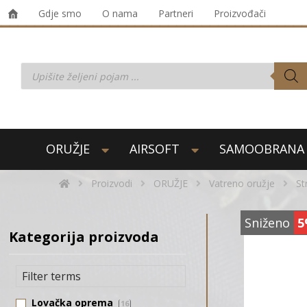
Gdje smo
O nama
Partneri
Proizvođači
ORUŽJE
AIRSOFT
SAMOOBRANA
Proizvodi
ORUŽJE
Vatreno oružje
St
Sniženo
5
Kategorija proizvoda
Lovačka oprema
16