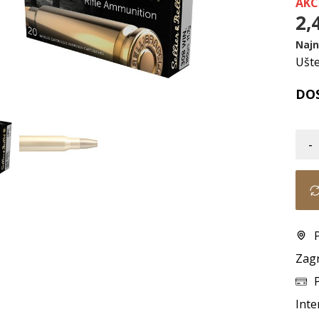
AKC
2,
Najn
Ušt
DO
-
Zag
Inte