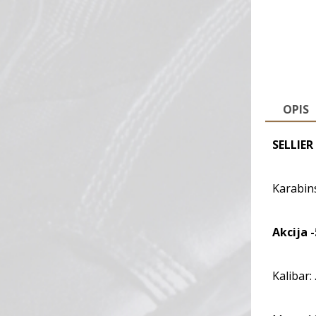
OPIS
SELLIER
Karabins
Akcija 
Kalibar: