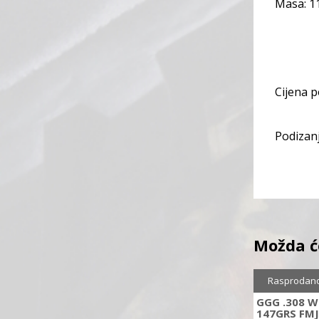
Masa: 11
Cijena 
Podizanj
Možda ć
Rasprodan
GGG .308 
147GRS FMJ