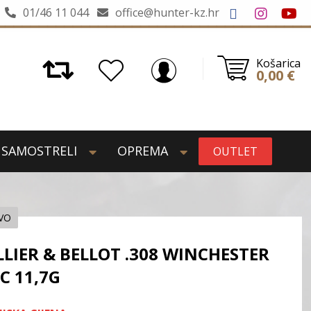
01/46 11 044
office@hunter-kz.hr
Košarica
0,00
€
SAMOSTRELI
OPREMA
OUTLET
IVO
LLIER & BELLOT .308 WINCHESTER
C 11,7G