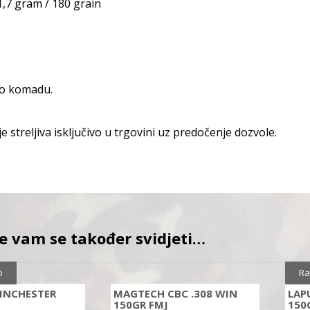
,7 gram / 180 grain
po komadu.
e streljiva isključivo u trgovini uz predočenje dozvole.
e vam se također svidjeti…
Sni
o
Ra
WINCHESTER
MAGTECH CBC .308 WIN
LAP
150GR FMJ
150