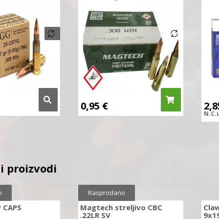
0,95
€
2,
N.C.
i proizvodi
o
Rasprodano
P CAPS
Magtech streljivo CBC
Cla
.22LR SV
9x1