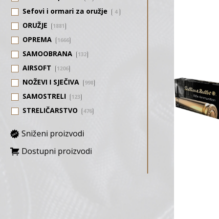
Sefovi i ormari za oružje
4
ORUŽJE
1881
OPREMA
1666
SAMOOBRANA
132
AIRSOFT
1206
NOŽEVI I SJEČIVA
998
SAMOSTRELI
123
STRELIČARSTVO
476
Sniženi proizvodi
Dostupni proizvodi