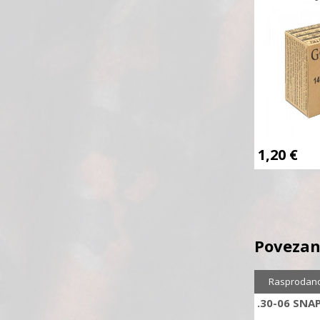
1,20
€
Povezan
Rasprodan
.30-06 SNA