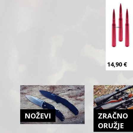
14,90
€
NOŽEVI
ZRAČNO
ORUŽJE