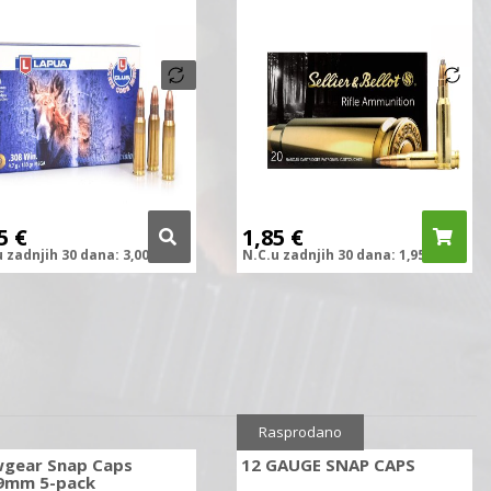
85
€
1,85
€
u zadnjih
30 dana:
3,00
€
N.C.
u zadnjih
30 dana:
1,95
€
Rasprodano
wgear Snap Caps
12 GAUGE SNAP CAPS
9mm 5-pack