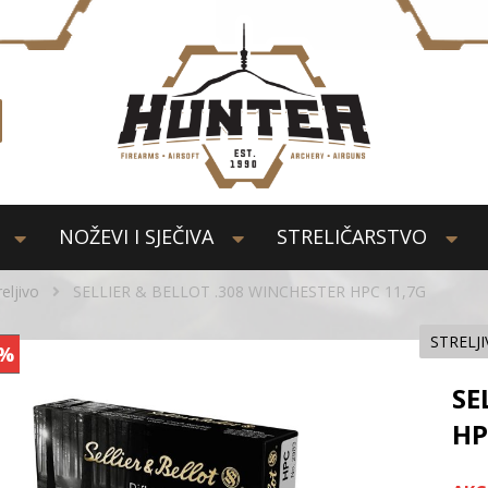
NOŽEVI I SJEČIVA
STRELIČARSTVO
reljivo
SELLIER & BELLOT .308 WINCHESTER HPC 11,7G
STRELJ
%
SE
HP