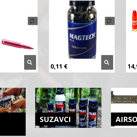
0,11
€
14
SUZAVCI
AIRS