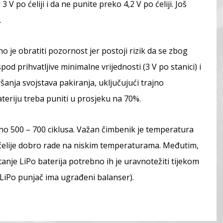
V po ćeliji i da ne punite preko 4,2 V po ćeliji. Još
.
 je obratiti pozornost jer postoji rizik da se zbog
d prihvatljive minimalne vrijednosti (3 V po stanici) i
anja svojstava pakiranja, uključujući trajno
teriju treba puniti u prosjeku na 70%.
čno 500 – 700 ciklusa. Važan čimbenik je temperatura
Po ćelije dobro rade na niskim temperaturama. Međutim,
anje LiPo baterija potrebno ih je uravnotežiti tijekom
LiPo punjač ima ugrađeni balanser).