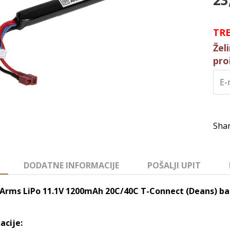
23
TR
Žel
pro
DODATNE INFORMACIJE
POŠALJI UPIT
Arms LiPo 11.1V 1200mAh 20C/40C T-Connect (Deans) ba
acije: