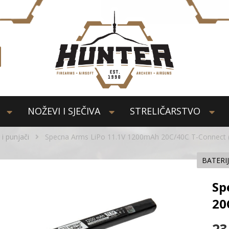
NOŽEVI I SJEČIVA
STRELIČARSTVO
 i punjači
Specna Arms LiPo 11.1V 1200mAh 20C/40C T-Connect (
BATERIJ
Sp
20