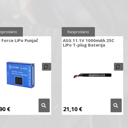
sprodano
Rasprodano
e Force LiPo Punjač
ASG 11.1V 1000mAh 25C
LiPo T-plug Baterija
,90
€
21,10
€