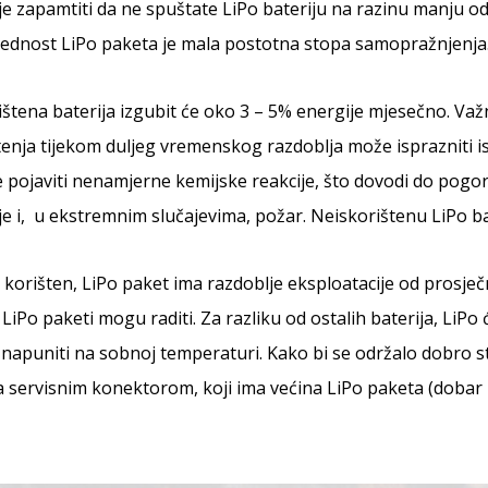
je zapamtiti da ne spuštate LiPo bateriju na razinu manju od 3 
rednost LiPo paketa je mala postotna stopa samopražnjenja
štena baterija izgubit će oko 3 – 5% energije mjesečno. Važno
enja tijekom duljeg vremenskog razdoblja može isprazniti ispo
pojaviti nenamjerne kemijske reakcije, što dovodi do pogorš
e i, u ekstremnim slučajevima, požar. Neiskorištenu LiPo ba
 korišten, LiPo paket ima razdoblje eksploatacije od prosje
 LiPo paketi mogu raditi. Za razliku od ostalih baterija, Li
 napuniti na sobnoj temperaturi. Kako bi se održalo dobro st
 servisnim konektorom, koji ima većina LiPo paketa (dobar 