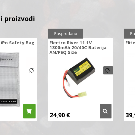
i proizvodi
Rasprodano
Ra
 LiPo Safety Bag
Electro River 11.1V
Elit
1300mAh 20/40C Baterija
AN/PEQ Size
24,90
€
39