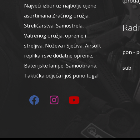
(proda
Najveći izbor uz najbolje cijene
asortimana Zračnog oružja,
Radn
Streličarstva, Samostrela,
Vatrenog oružja, opreme i
streljiva, Noževa i Sječiva, Airsoft
pon - p
replika i sve dodatne opreme,
Baterijske lampe, Samoobrana,
sub
Taktička odjeća i još puno toga!