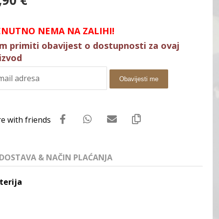
,90
€
ENUTNO NEMA NA ZALIHI!
im primiti obavijest o dostupnosti za ovaj
izvod
Obavijesti me
DOSTAVA & NAČIN PLAĆANJA
terija