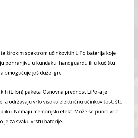
šte širokim spektrom učinkovitih LiPo baterija koje
iju pohranjivu u kundaku, handguardu ili u kućištu
ja omogućuje još duže igre.
onskih (Lilon) paketa. Osnovna prednost LiPo-a je
e, a održavaju vrlo visoku električnu učinkovitost, što
liku. Nemaju memorijski efekt. Može se puniti vrlo
je za svaku vrstu baterije.