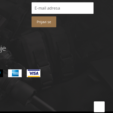
Prijavi se
je