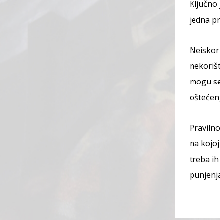
Ključno 
jedna p
Neiskori
nekorišt
mogu se 
oštećenj
Pravilno
na kojoj
treba ih
punjenja