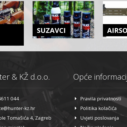
SUZAVCI
AIRS
er & KŽ d.o.o.
Opće informaci
4611 044
Pravila privatnosti
ice@hunter-kz.hr
Politika kolačića
ole Tomašića 4, Zagreb
Uvjeti poslovanja