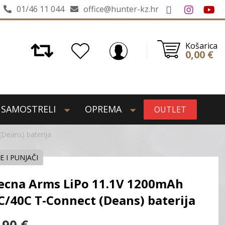
01/46 11 044
office@hunter-kz.hr
Košarica
0,00
€
SAMOSTRELI
OPREMA
OUTLET
Deans) baterija
E I PUNJAČI
ecna Arms LiPo 11.1V 1200mAh
C/40C T-Connect (Deans) baterija