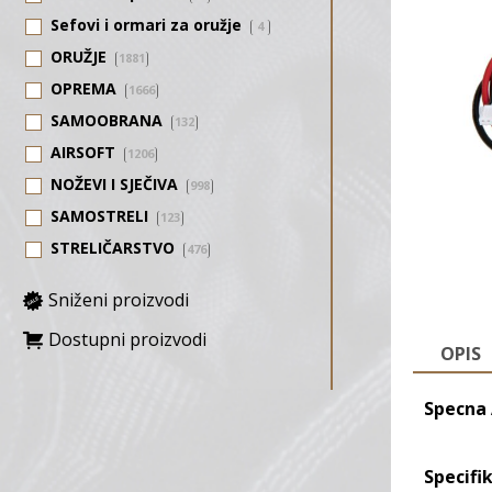
Sefovi i ormari za oružje
4
ORUŽJE
1881
OPREMA
1666
SAMOOBRANA
132
AIRSOFT
1206
NOŽEVI I SJEČIVA
998
SAMOSTRELI
123
STRELIČARSTVO
476
Sniženi proizvodi
Dostupni proizvodi
OPIS
Specna 
Specifik