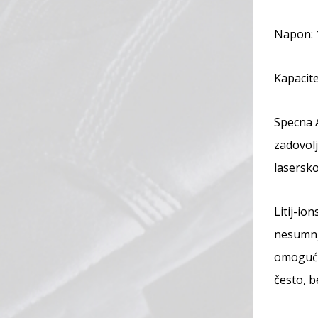
Napon: 
Kapacit
Specna A
zadovolj
lasersko
Litij-io
nesumnji
omoguću
često, b