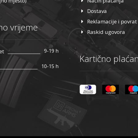
jno mjesto)
Način plaćanja
Dostava
Reklamacije i povrat
o vrijeme
Raskid ugovora
9-19 h
et
Kartično plaćan
10-15 h