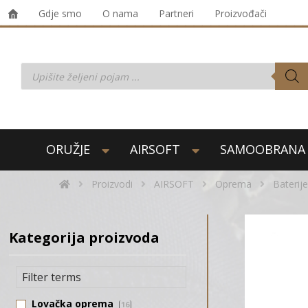
Gdje smo
O nama
Partneri
Proizvođači
ORUŽJE
AIRSOFT
SAMOOBRANA
Proizvodi
AIRSOFT
Oprema
Baterije
Kategorija proizvoda
Lovačka oprema
16