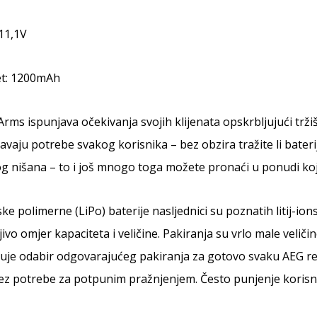
11,1V
et: 1200mAh
rms ispunjava očekivanja svojih klijenata opskrbljujući trži
avaju potrebe svakog korisnika – bez obzira tražite li bater
g nišana – to i još mnogo toga možete pronaći u ponudi ko
nske polimerne (LiPo) baterije nasljednici su poznatih litij-i
vo omjer kapaciteta i veličine. Pakiranja su vrlo male veličin
je odabir odgovarajućeg pakiranja za gotovo svaku AEG rep
ez potrebe za potpunim pražnjenjem. Često punjenje korisno 