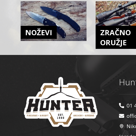
NOŽEVI
ZRAČNO
ORUŽJE
Hunt
01 
off
Nik