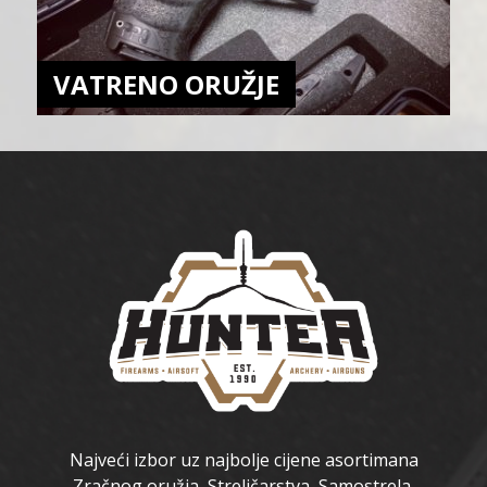
VATRENO ORUŽJE
Najveći izbor uz najbolje cijene asortimana
Zračnog oružja, Streličarstva, Samostrela,