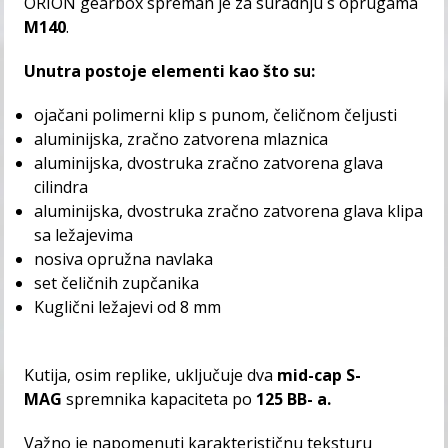
ORION gearbox spreman je za suradnju s oprugama
M140
.
Unutra postoje elementi kao što su:
ojačani polimerni klip s punom, čeličnom čeljusti
aluminijska, zračno zatvorena mlaznica
aluminijska, dvostruka zračno zatvorena glava
cilindra
aluminijska, dvostruka zračno zatvorena glava klipa
sa ležajevima
nosiva opružna navlaka
set čeličnih zupčanika
Kuglični ležajevi od 8 mm
Kutija, osim replike, uključuje dva
mid-cap S-
MAG
spremnika kapaciteta po
125 BB- a.
Važno je napomenuti karakterističnu teksturu