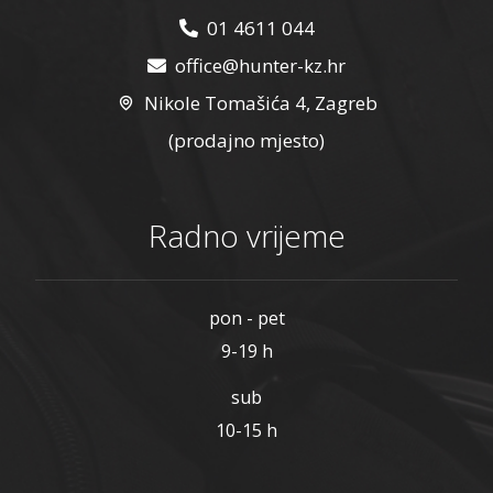
01 4611 044
office@hunter-kz.hr
Nikole Tomašića 4, Zagreb
(prodajno mjesto)
Radno vrijeme
pon - pet
9-19 h
sub
10-15 h