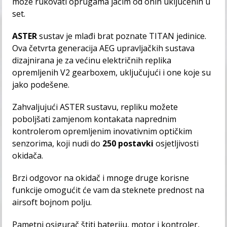
može rukovati oprugama jačim od onih uključenih u
set.
ASTER
sustav je mlađi brat poznate TITAN jedinice.
Ova četvrta generacija AEG upravljačkih sustava
dizajnirana je za većinu električnih replika
opremljenih V2 gearboxem, uključujući i one koje su
jako podešene.
Zahvaljujući ASTER sustavu, repliku možete
poboljšati zamjenom kontakata naprednim
kontrolerom opremljenim inovativnim optičkim
senzorima, koji nudi do
250 postavki
osjetljivosti
okidača.
Brzi odgovor na okidač i mnoge druge korisne
funkcije omogućit će vam da steknete prednost na
airsoft bojnom polju.
Pametni osigurač štiti bateriju, motor i kontroler,