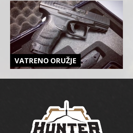
VATRENO ORUŽJE