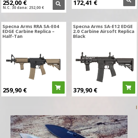
252,00
€
172,41
€
N.C.
30 dana:
252,00
€
Specna Arms RRA SA-E04
Specna Arms SA-E12 EDGE
EDGE Carbine Replica –
2.0 Carbine Airsoft Replica
Half-Tan
Black
259,90
€
379,90
€