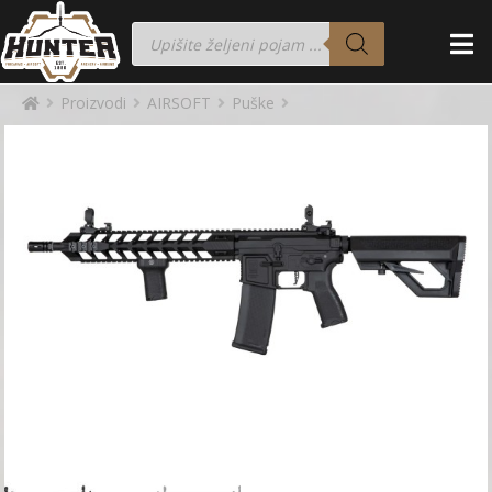
Proizvodi
AIRSOFT
Puške