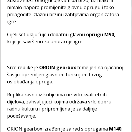
Sustav ESA2 omogućuje vam da brzo, uz malo ili
nimalo napora promijenite glavnu oprugu i tako
prilagodite izlaznu brzinu zahtjevima organizatora
igre.
Cijeli set uključuje i dodatnu glavnu
oprugu M90
,
koje je savršeno za unutarnje igre.
Srce replike je
ORION gearbox
temeljen na ojačanoj
šasiji i opremljen glavnom funkcijom brzog
oslobađanja opruga.
Replika ravno iz kutije ima niz vrlo kvalitetnih
dijelova, zahvaljujući kojima održava vrlo dobru
radnu kulturu i pripremljena je za daljnje
podešavanje.
ORION gearbox izrađen je za rad s oprugama
M140
.