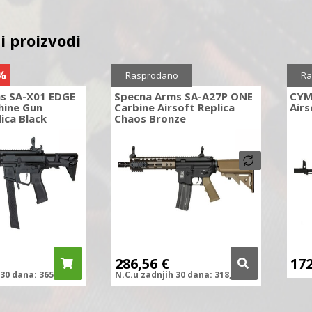
i proizvodi
%
Sniženo
10%
Rasprodano
Ra
s SA-X01 EDGE
Specna Arms SA-A27P ONE
CYM
hine Gun
Carbine Airsoft Replica
Airs
lica Black
Chaos Bronze
286,56
€
17
30 dana:
365,62
€
N.C.
u zadnjih
30 dana:
318,40
€