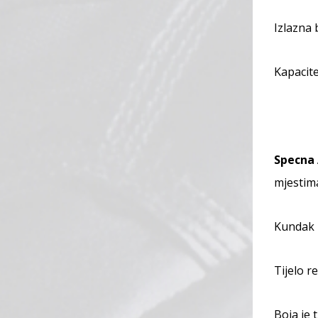
Izlazna 
Kapacit
Specna
mjestima
Kundak i
Tijelo r
Boja je 