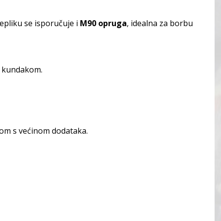
epliku se isporučuje i
M90 opruga
, idealna za borbu
m kundakom.
lnom s većinom dodataka.