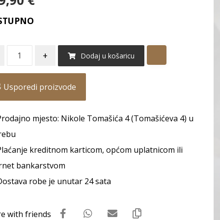
9,90
€
STUPNO
+
Dodaj u košaricu
Usporedi proizvode
Prodajno mjesto: Nikole Tomašića 4 (Tomašićeva 4) u
rebu
Plaćanje kreditnom karticom, općom uplatnicom ili
rnet bankarstvom
Dostava robe je unutar 24 sata