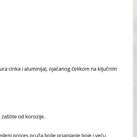
ura cinka i aluminija), ojačanog čelikom na ključnim
 zaštite od korozije.
edeni proces pruža bolje prianjanje boje i veću