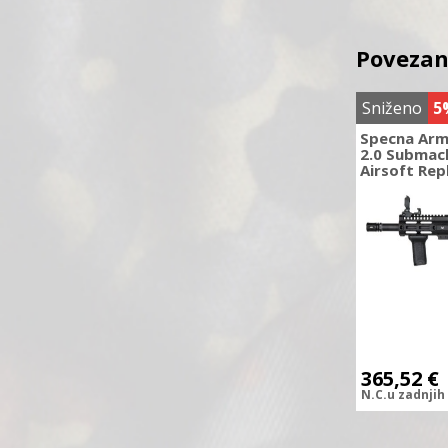
Povezan
Sniženo
5
Specna Arm
2.0 Submac
Airsoft Rep
365,52
€
N.C.
u zadnjih