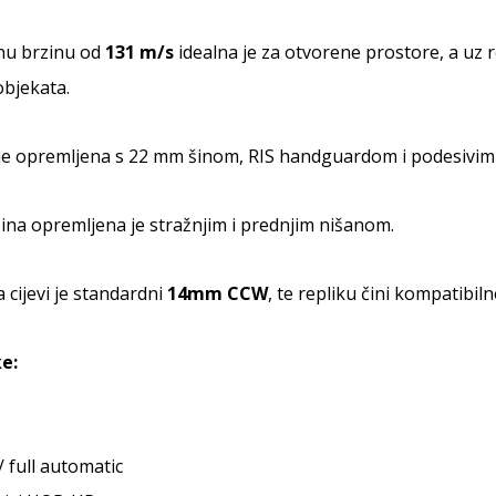
znu brzinu od
131 m/s
idealna je za otvorene prostore, a uz r
objekata.
 je opremljena s 22 mm šinom, RIS handguardom i podesivi
ina opremljena je stražnjim i prednjim nišanom.
 cijevi je standardni
14mm CCW
, te repliku čini kompatibi
e:
/ full automatic