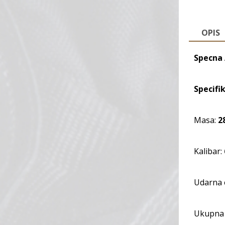
OPIS
Specna 
Specifik
Masa:
2
Kalibar:
Udarna 
Ukupna 