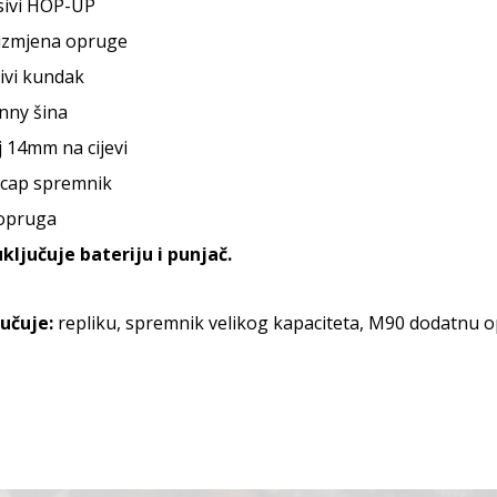
sivi HOP-UP
izmjena opruge
ivi kundak
inny šina
 14mm na cijevi
cap spremnik
opruga
ključuje bateriju i punjač.
jučuje:
repliku, spremnik velikog kapaciteta, M90 dodatnu op