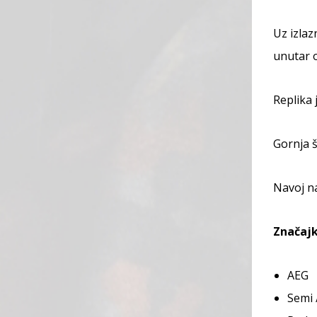
Uz izla
unutar 
Replika
Gornja š
Navoj na
Značajk
AEG
Semi 