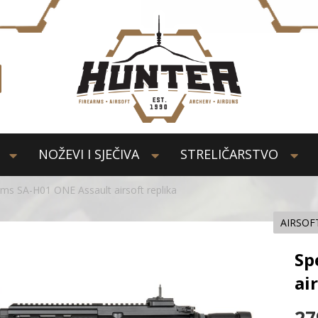
NOŽEVI I SJEČIVA
STRELIČARSTVO
ms SA-H01 ONE Assault airsoft replika
AIRSOF
Sp
ai