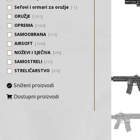
Sefovi i ormari za oružje
4
ORUŽJE
1881
OPREMA
1666
SAMOOBRANA
132
AIRSOFT
1206
NOŽEVI I SJEČIVA
998
SAMOSTRELI
123
STRELIČARSTVO
476
Sniženi proizvodi
Dostupni proizvodi