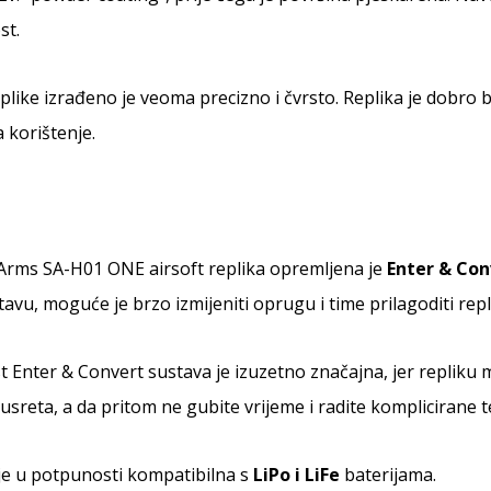
st.
eplike izrađeno je veoma precizno i čvrsto. Replika je dobro
 korištenje.
Arms SA-H01 ONE airsoft replika opremljena je
Enter & Con
avu, moguće je brzo izmijeniti oprugu i time prilagoditi re
 Enter & Convert sustava je izuzetno značajna, jer repliku 
susreta, a da pritom ne gubite vrijeme i radite komplicirane 
je u potpunosti kompatibilna s
LiPo i LiFe
baterijama.