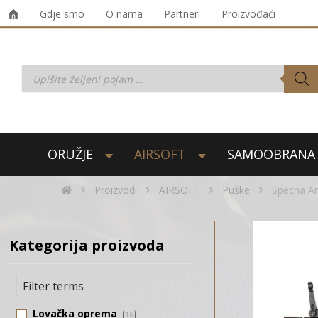
Gdje smo
O nama
Partneri
Proizvođači
ORUŽJE
AIRSOFT
SAMOOBRANA
Proizvodi
AIRSOFT
Puške
Specna Ar
Kategorija proizvoda
Lovačka oprema
16