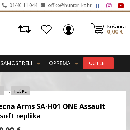
01/46 11 044
office@hunter-kz.hr
Košarica
0,00
€
SAMOSTRELI
OPREMA
OUTLET
,
T
PUŠKE
ecna Arms SA-H01 ONE Assault
rsoft replika