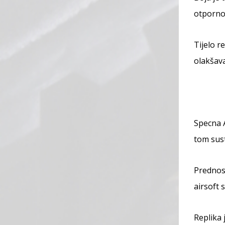
otporno
Tijelo r
olakšava
Specna 
tom sust
Prednost
airsoft 
Replika 