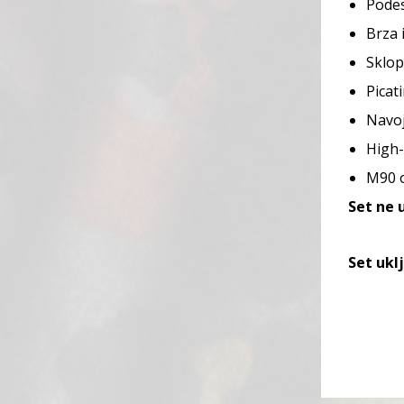
Pode
Brza 
Sklop
Picat
Navoj
High-
M90 
Set ne u
Set ukl