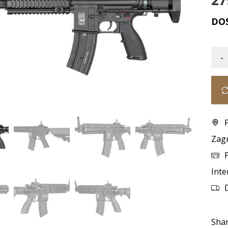
27
DO
-
Zag
Inte