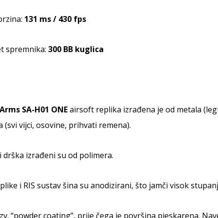
brzina:
131 ms / 430 fps
et spremnika:
300 BB kuglica
 Arms SA-H01 ONE
airsoft replika izrađena je od metala (leg
 (svi vijci, osovine, prihvati remena).
 drška izrađeni su od polimera.
eplike i RIS sustav šina su anodizirani, što jamči visok stupanj
tzv. “powder coating”, prije čega je površina pjeskarena. Nav