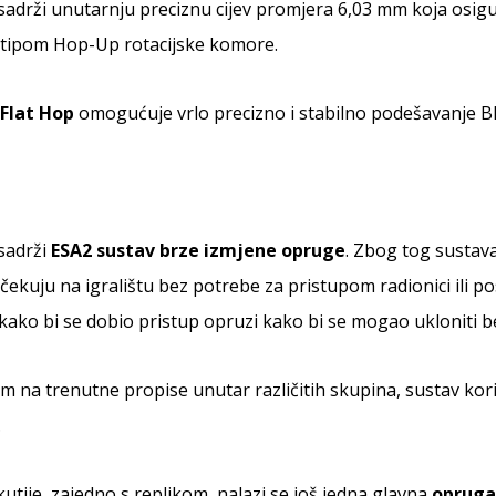
sadrži unutarnju preciznu cijev promjera 6,03 mm koja osigur
 tipom Hop-Up rotacijske komore.
Flat Hop
omogućuje vrlo precizno i stabilno podešavanje B
sadrži
ESA2 sustav brze izmjene opruge
. Zbog tog sustav
očekuju na igralištu bez potrebe za pristupom radionici ili p
ako bi se dobio pristup opruzi kako bi se mogao ukloniti be
m na trenutne propise unutar različitih skupina, sustav kor
.
utije, zajedno s replikom, nalazi se još jedna glavna
opruga