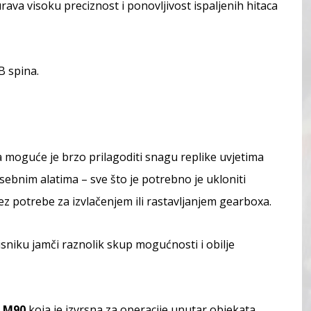
ava visoku preciznost i ponovljivost ispaljenih hitaca
B spina.
a moguće je brzo prilagoditi snagu replike uvjetima
osebnim alatima – sve što je potrebno je ukloniti
z potrebe za izvlačenjem ili rastavljanjem gearboxa.
isniku jamči raznolik skup mogućnosti i obilje
 M90
koja je izvrsna za operacije unutar objekata.