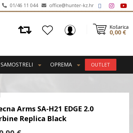
01/46 11 044
office@hunter-kz.hr
Košarica
0,00
€
SAMOSTRELI
OPREMA
OUTLET
ecna Arms SA-H21 EDGE 2.0
rbine Replica Black