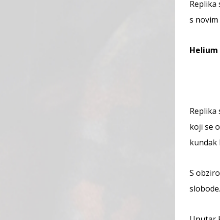
Replika 
s novim
Helium 
Replika 
koji se 
kundak k
S obziro
slobode
Unutar k