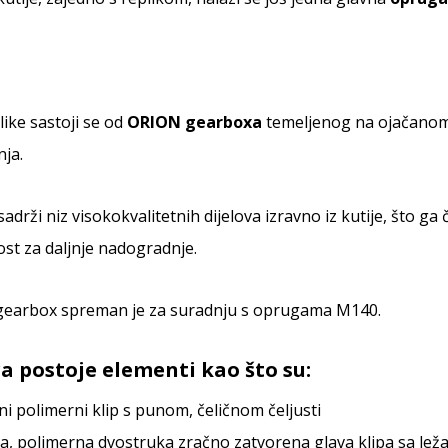
like sastoji se od
ORION gearboxa
temeljenog na ojačanom
ja.
sadrži niz visokokvalitetnih dijelova izravno iz kutije, što g
st za daljnje nadogradnje.
earbox spreman je za suradnju s oprugama M140.
a postoje
elementi kao što su:
ni polimerni klip s punom, čeličnom čeljusti
a, polimerna dvostruka zračno zatvorena glava klipa sa lež