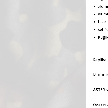
alumi
alumi
beari
set č
Kugli
Replika
Motor i
ASTER
s
Ova četv