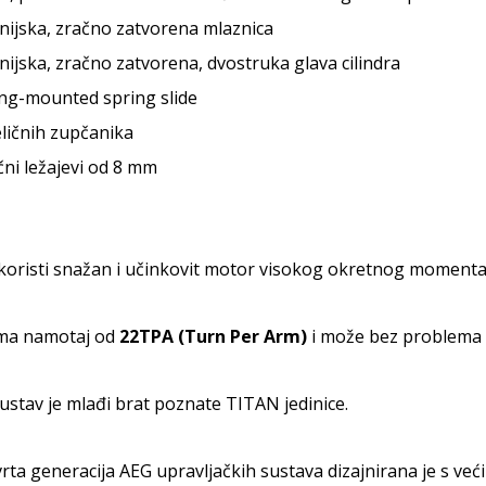
nijska, zračno zatvorena mlaznica
nijska, zračno zatvorena, dvostruka glava cilindra
ng-mounted spring slide
eličnih zupčanika
čni ležajevi od 8 mm
 koristi snažan i učinkovit motor visokog okretnog momen
ma namotaj od
22TPA (Turn Per Arm)
i može bez problema p
ustav je mlađi brat poznate TITAN jedinice.
rta generacija AEG upravljačkih sustava dizajnirana je s ve