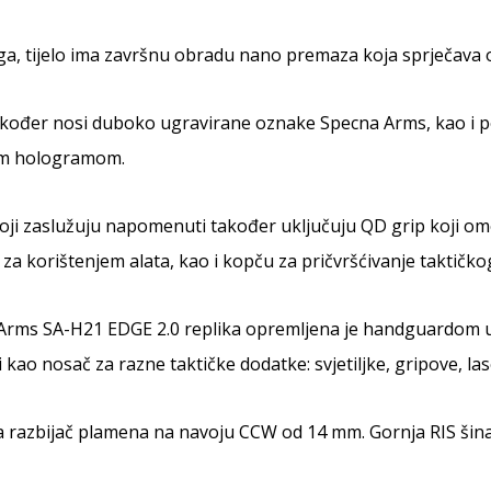
ga, tijelo ima završnu obradu nano premaza koja sprječava 
akođer nosi duboko ugravirane oznake Specna Arms, kao i poje
m hologramom.
koji zaslužuju napomenuti također uključuju QD grip koji o
za korištenjem alata, kao i kopču za pričvršćivanje taktičk
Arms SA-H21 EDGE 2.0 replika opremljena je handguardom u
i kao nosač za razne taktičke dodatke: svjetiljke, gripove, la
a razbijač plamena na navoju CCW od 14 mm. Gornja RIS šina 