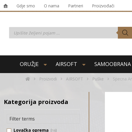
Gdje smo
O nama
Partneri
Proizvođači
ORUŽJE
AIRSOFT
SAMOOBRANA
Proizvodi
AIRSOFT
Puške
Specna Ar
Kategorija proizvoda
Lovačka oprema
16