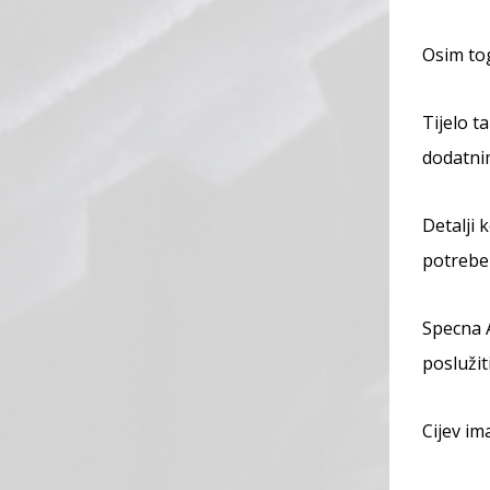
Osim to
Tijelo t
dodatni
Detalji 
potrebe 
Specna 
poslužit
Cijev im