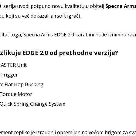
.0
serija uvodi potpuno novu kvalitetu u obitelj
Specna Arm
u koji su već dokazali airsoft igrači.
ltat toga, Specna Arms EDGE 2.0 karabini nude iznimnu razinu
azlikuje
EDGE 2.0
od prethodne verzije?
 ASTER Unit
 Trigger
m Flat Hop Bucking
 Torque Motor
Quick Spring Change System
ement replike je izrađen i opremljen najvećom brigom za svak