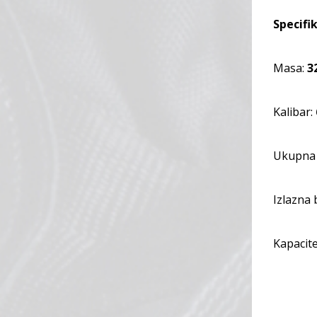
Specifik
Masa:
3
Kalibar:
Ukupna 
Izlazna 
Kapacit