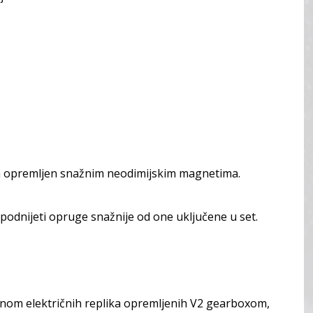
ta opremljen snažnim neodimijskim magnetima.
odnijeti opruge snažnije od one uključene u set.
ćinom električnih replika opremljenih V2 gearboxom,