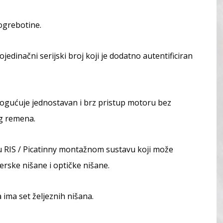
ogrebotine.
dinačni serijski broj koji je dodatno autentificiran
mogućuje jednostavan i brz pristup motoru bez
og remena.
 RIS / Picatinny montažnom sustavu koji može
serske nišane i optičke nišane.
ima set željeznih nišana.