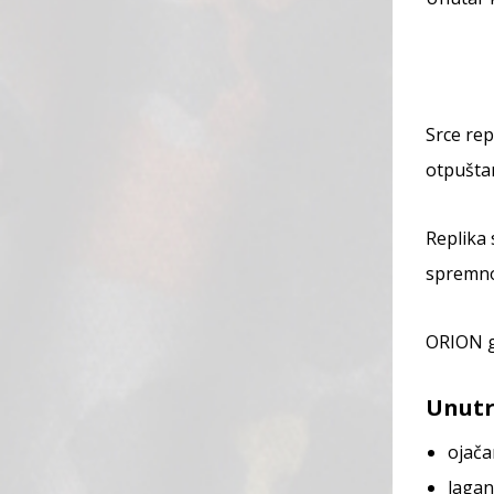
Srce rep
otpuštan
Replika 
spremno
ORION g
Unutr
ojača
lagan