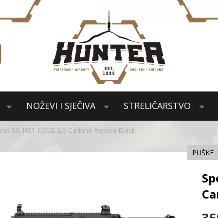
NOŽEVI I SJEČIVA
STRELIČARSTVO
ms SA-H21 EDGE 2.0 Carbine Replica Black
PUŠKE
Sp
Ca