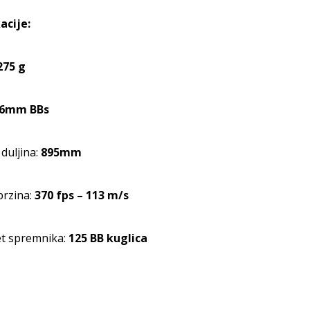
acije:
275 g
6mm BBs
duljina:
895mm
brzina:
370 fps – 113 m/s
et spremnika:
125 BB kuglica