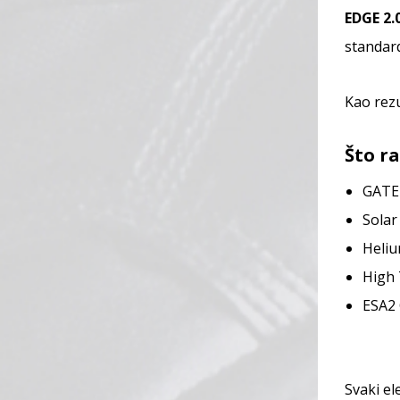
EDGE 2
standard
Kao rezu
Što r
GATE
Solar
Heliu
High
ESA2 
Svaki el