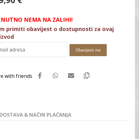
9,90
€
ENUTNO NEMA NA ZALIHI!
im primiti obavijest o dostupnosti za ovaj
izvod
Obavijesti me
DOSTAVA & NAČIN PLAĆANJA