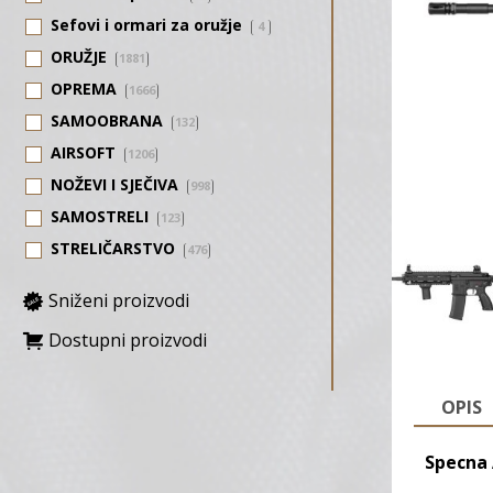
Sefovi i ormari za oružje
4
ORUŽJE
1881
OPREMA
1666
SAMOOBRANA
132
AIRSOFT
1206
NOŽEVI I SJEČIVA
998
SAMOSTRELI
123
STRELIČARSTVO
476
Sniženi proizvodi
Dostupni proizvodi
OPIS
Specna 