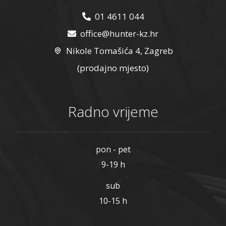
01 4611 044
office@hunter-kz.hr
Nikole Tomašića 4, Zagreb
(prodajno mjesto)
Radno vrijeme
pon - pet
9-19 h
sub
10-15 h