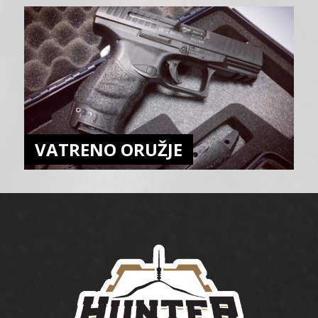
VATRENO ORUŽJE