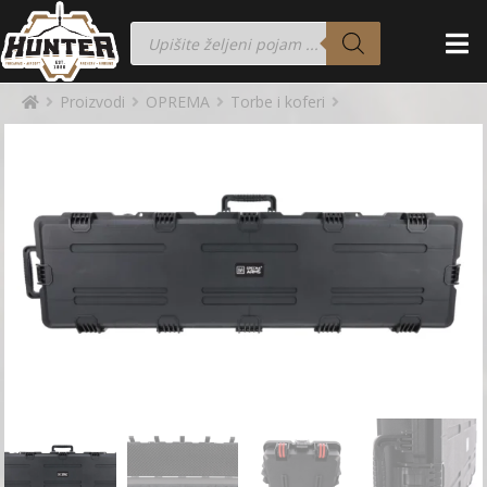
Proizvodi
OPREMA
Torbe i koferi