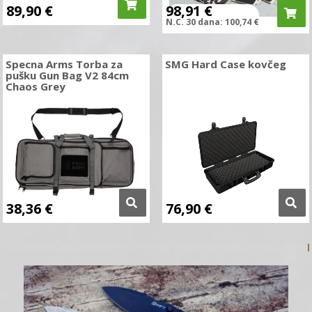
89,90
€
98,91
€
N.C.
30 dana:
100,74
€
Specna Arms Torba za
SMG Hard Case kovčeg
pušku Gun Bag V2 84cm
Chaos Grey
38,36
€
76,90
€