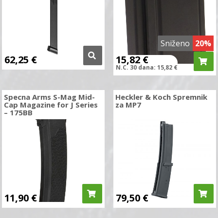
Sniženo
20%
62,25
€
15,82
€
N.C.
30 dana:
15,82
€
Specna Arms S-Mag Mid-
Heckler & Koch Spremnik
Cap Magazine for J Series
za MP7
– 175BB
11,90
€
79,50
€