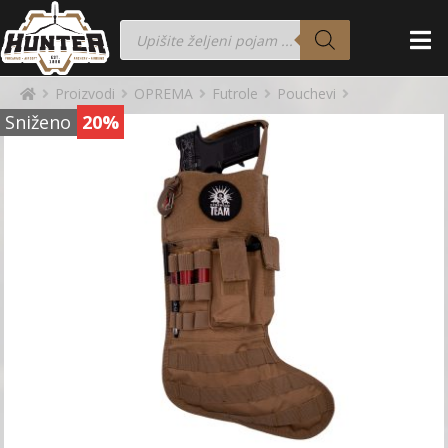
Proizvodi
OPREMA
Futrole
Pouchevi
Sniženo
20%