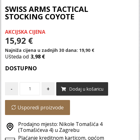
SWISS ARMS TACTICAL
STOCKING COYOTE
AKCIJSKA CIJENA
15,92
€
Najniža cijena u zadnjih 30 dana:
19,90
€
Ušteda od
3,98 €
DOSTUPNO
-
+
Dodaj u košaricu
Usporedi proizvode
Prodajno mjesto: Nikole Tomašića 4
(Tomašićeva 4) u Zagrebu
Plaćanje kreditnom karticom, općom