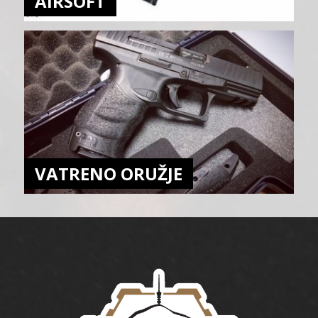
AIRSOFT
VATRENO ORUŽJE