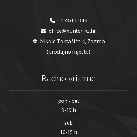
01 4611 044
office@hunter-kz.hr
Nikole Tomašića 4, Zagreb
(prodajno mjesto)
Radno vrijeme
pon - pet
9-19 h
sub
10-15 h