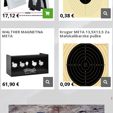
17,12
€
0,38
€
WALTHER MAGNETNA
Kruger META 13,5X13,5 Za
META
Malokalibarske puške
61,90
€
0,09
€