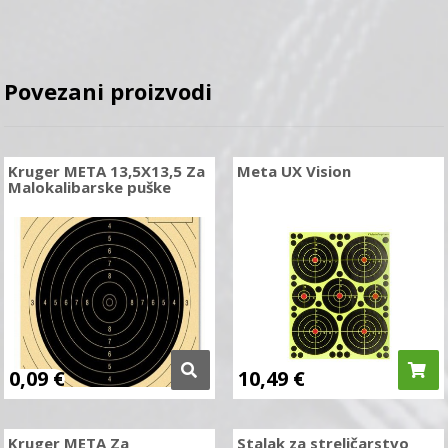
Povezani proizvodi
Kruger META 13,5X13,5 Za
Meta UX Vision
Malokalibarske puške
0,09
€
10,49
€
Kruger META Za
Stalak za streličarstvo