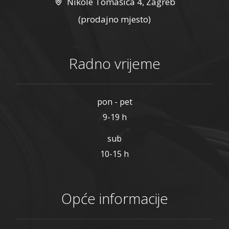
Nikole Tomašića 4, Zagreb
(prodajno mjesto)
Radno vrijeme
pon - pet
9-19 h
sub
10-15 h
Opće informacije