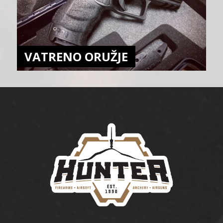
VATRENO ORUŽJE