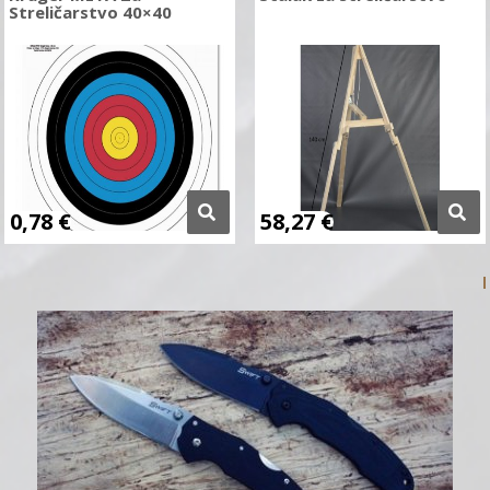
Streličarstvo 40×40
0,78
€
58,27
€