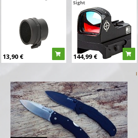
Sight
13,90
€
144,99
€