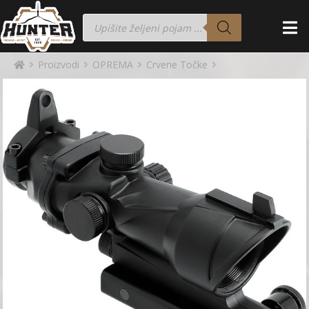
Proizvodi
OPREMA
Crvene Točke