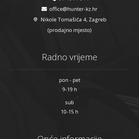
office@hunter-kz.hr
Nikole Tomašića 4, Zagreb
(prodajno mjesto)
Radno vrijeme
pon - pet
9-19 h
sub
10-15 h
Opće informacije