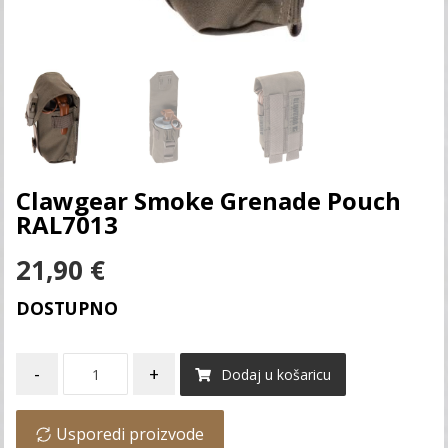
Clawgear Smoke Grenade Pouch
RAL7013
21,90
€
DOSTUPNO
-
+
Dodaj u košaricu
Usporedi proizvode