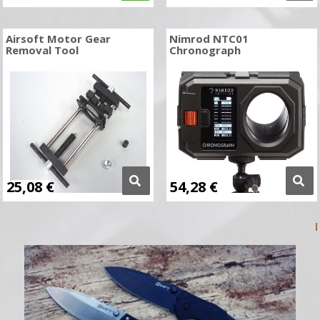
Airsoft Motor Gear
Nimrod NTC01
Removal Tool
Chronograph
25,08
€
54,28
€