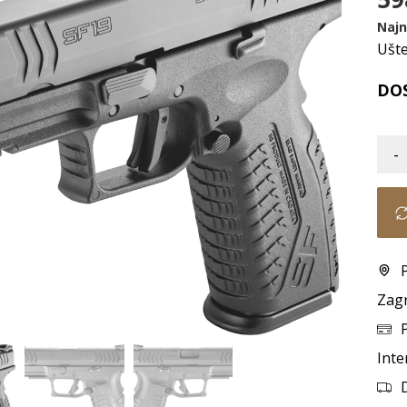
Najn
Ušt
DO
-
Zag
Inte