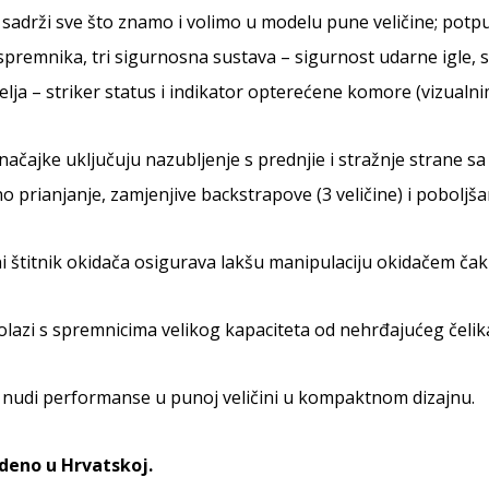
 sadrži sve što znamo i volimo u modelu pune veličine; pot
spremnika, tri sigurnosna sustava – sigurnost udarne igle, s
lja – striker status i indikator opterećene komore (vizualnim
načajke uključuju nazubljenje s prednjie i stražnje strane sa 
o prianjanje, zamjenjive backstrapove (3 veličine) i poboljša
 štitnik okidača osigurava lakšu manipulaciju okidačem čak 
dolazi s spremnicima velikog kapaciteta od nehrđajućeg čelik
8 nudi performanse u punoj veličini u kompaktnom dizajnu.
deno u Hrvatskoj.