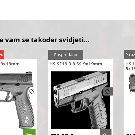
e vam se također svidjeti…
%
Sniženo
5%
Sni
Rasprodano
5 9x19mm
HS SF19 3.8 SS 9x19mm
HS H
9x1