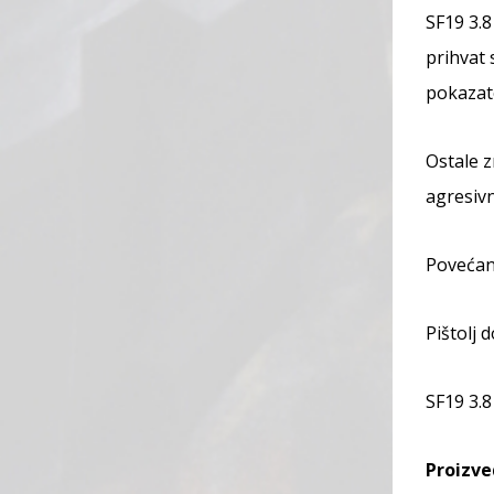
SF19 3.8
prihvat 
pokazate
Ostale z
agresivn
Povećani
Pištolj 
SF19 3.
Proizve