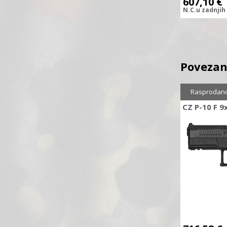
607,10
€
N.C.
u zadnjih
Povezan
Sniženo
1
Rasprodan
CZ P-10 F 