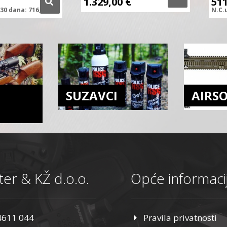
1.329,00
€
51
30 dana:
716,58
€
N.C.
SUZAVCI
AIRS
er & KŽ d.o.o.
Opće informaci
4611 044
Pravila privatnosti