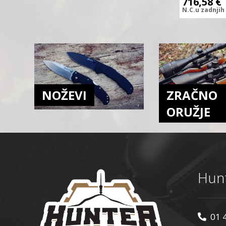
716,58
€
N.C.
u zadnjih
NOŽEVI
ZRAČNO
ORUŽJE
Hunt
01 