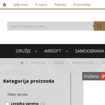
Gdje smo
O nama
Partneri
Proizvođači
ORUŽJE
AIRSOFT
SAMOOBRANA
Proizvodi
ORUŽJE
Vatreno oružje
Pi
Sniženo
5
Kategorija proizvoda
Lovačka oprema
16