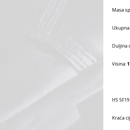
Masa sp
Ukupna 
Duljina c
Visina:
HS SF19 
Kraća ci