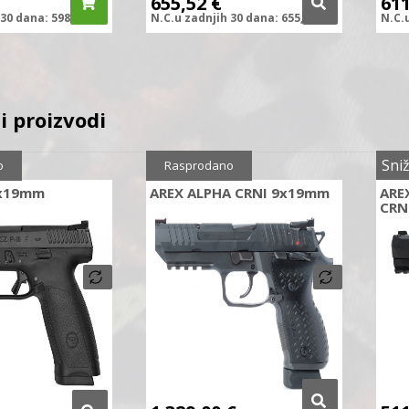
655,52
€
61
30 dana:
598,91
€
N.C.
u zadnjih
30 dana:
655,52
€
N.C.
i proizvodi
0%
Sni
o
Rasprodano
9x19mm
AREX ALPHA CRNI 9x19mm
ARE
CRN