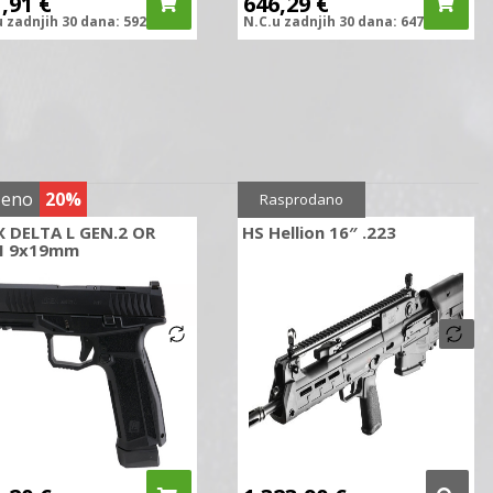
1,91
€
646,29
€
u zadnjih
30 dana:
592,09
€
N.C.
u zadnjih
30 dana:
647,00
€
ženo
20%
Sniženo
16%
Rasprodano
X DELTA L GEN.2 OR
HS Hellion 16″ .223
I 9x19mm