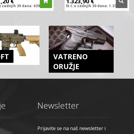
1,20
€
1.323,90
€
u zadnjih
30 dana:
639,00
€
N.C.
u zadnjih
30 dana:
1.339,66
€
OFT
VATRENO
ORUŽJE
je
Newsletter
Prijavite se na naš newsletter i