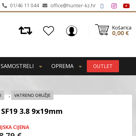
01/46 11 044
office@hunter-kz.hr
Košarica
0,00
€
SAMOSTRELI
OPREMA
OUTLET
,
I
VATRENO ORUŽJE
 SF19 3.8 9x19mm
IJSKA CIJENA
8,79
€