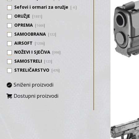
Sefovi i ormari za oružje
4
ORUŽJE
1881
OPREMA
1666
SAMOOBRANA
132
AIRSOFT
1206
NOŽEVI I SJEČIVA
998
SAMOSTRELI
123
STRELIČARSTVO
476
Sniženi proizvodi
Dostupni proizvodi