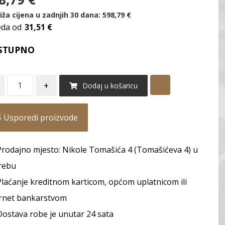
iža cijena u zadnjih 30 dana:
598,79
€
eda od
31,51 €
STUPNO
+
Dodaj u košaricu
Usporedi proizvode
Prodajno mjesto: Nikole Tomašića 4 (Tomašićeva 4) u
rebu
Plaćanje kreditnom karticom, općom uplatnicom ili
rnet bankarstvom
Dostava robe je unutar 24 sata