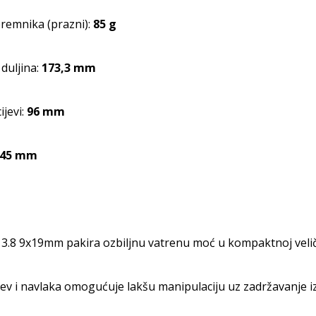
remnika (prazni):
85 g
duljina:
173,3 mm
ijevi:
96 mm
145 mm
3.8 9x19mm pakira ozbiljnu vatrenu moć u kompaktnoj velič
jev i navlaka omogućuje lakšu manipulaciju uz zadržavanje i