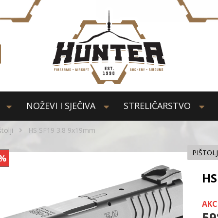
NOŽEVI I SJEČIVA
STRELIČARSTVO
štolji
HS SF19 3.8 9x19mm
PIŠTOLJ
%
HS
AKC
59