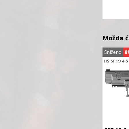
Možda ć
Sniženo
8
HS SF19 4.