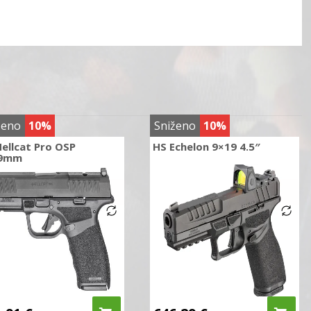
ženo
10%
Sniženo
10%
ellcat Pro OSP
HS Echelon 9×19 4.5″
9mm